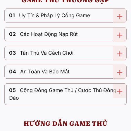
GAME THỦ THƯỜNG GẶP
Uy Tín & Pháp Lý Cổng Game
Các Hoạt Động Nạp Rút
Tân Thủ Và Cách Chơi
An Toàn Và Bảo Mật
Cộng Đồng Game Thủ / Cược Thủ Đông
Đảo
HƯỚNG DẪN GAME THỦ