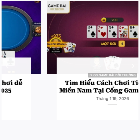
BLOG GAME BÀI ĐỔI THƯỞNG
Tìm Hiểu Cách Chơi Tiến Lên
Miền Nam Tại Cổng Game Rikvip
Tháng 1 19, 2026