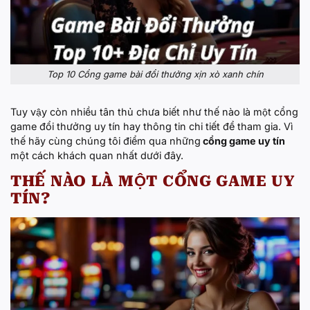
Top 10 Cổng game bài đổi thưởng xịn xò xanh chín
Tuy vậy còn nhiều tân thủ chưa biết như thế nào là một cổng
game đổi thưởng uy tín hay thông tin chi tiết để tham gia. Vì
thế hãy cùng chúng tôi điểm qua những
cổng game uy tín
một cách khách quan nhất dưới đây.
THẾ NÀO LÀ MỘT CỔNG GAME UY
TÍN?