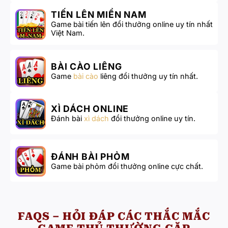
TIẾN LÊN MIỀN NAM
Game bài tiến lên đổi thưởng online uy tín nhất
Việt Nam.
BÀI CÀO LIÊNG
Game
bài cào
liêng đổi thưởng uy tín nhất.
XÌ DÁCH ONLINE
Đánh bài
xì dách
đổi thưởng online uy tín.
ĐÁNH BÀI PHỎM
Game bài phỏm đổi thưởng online cực chất.
FAQS – HỎI ĐÁP CÁC THẮC MẮC