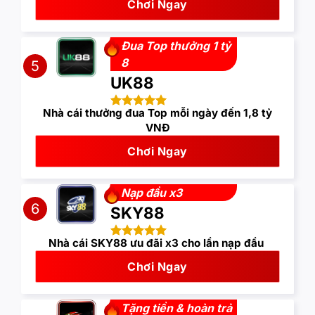
Chơi Ngay
Đua Top thưởng 1 tỷ
8
5
UK88
Nhà cái thưởng đua Top mỗi ngày đến 1,8 tỷ
VNĐ
Chơi Ngay
Nạp đầu x3
6
SKY88
Nhà cái SKY88 ưu đãi x3 cho lần nạp đầu
Chơi Ngay
Tặng tiền & hoàn trả