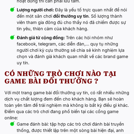
hoạt động thì cần phải lưu tâm.
Lượng người chơi:
Đây là yếu tố trực quan nhất để nói
đến một sân chơi
đổi thưởng uy tín
. Số lượng thành
viên tham gia đông đủ cho thấy nó đã chiếm được sự
tin yêu, thiện cảm của khách hàng.
Đánh giá từ cộng đồng:
Trên các hội nhóm như
facebook, telegram, các diễn đàn,… quy tụ những
người chơi kỳ cựu thường sẽ chia sẻ kinh nghiệm lựa
chọn và đánh giá khách quan nhất về các brand game
uy tín.
CÓ NHỮNG TRÒ CHƠI NÀO TẠI
GAME BÀI ĐỔI THƯỞNG
?
Với một trang game bài đổi thưởng uy tín, có rất nhiều những
dịch vụ chất lượng đem đến cho khách hàng. Bạn sẽ hoàn
toàn yên tâm để trải nghiệm mà không lo bất kỳ điều gì khác.
Điểm qua các trò chơi đang phổ biến tại các cổng game
online:
Game đánh bài: tập hợp các trò chơi đánh bài truyền
thống, được thiết lập trên một sòng bài hiện đại, anh