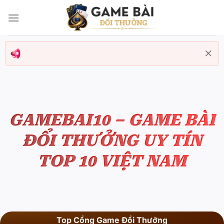
Bỏ
qua
nội
dung
GAMEBAI10 – GAME BÀI
ĐỔI THƯỞNG UY TÍN
TOP 10 VIỆT NAM
Top Cổng Game Đổi Thưởng