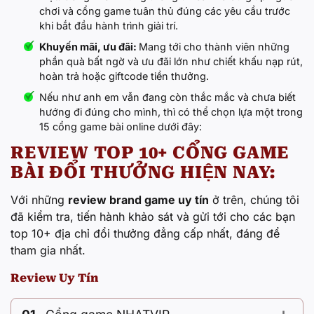
chơi và cổng game tuân thủ đúng các yêu cầu trước
khi bắt đầu hành trình giải trí.
Khuyến mãi, ưu đãi:
Mang tới cho thành viên những
phần quà bất ngờ và ưu đãi lớn như chiết khấu nạp rút,
hoàn trả hoặc giftcode tiền thưởng.
Nếu như anh em vẫn đang còn thắc mắc và chưa biết
hướng đi đúng cho mình, thì có thể chọn lựa một trong
15 cổng game bài online dưới đây:
REVIEW TOP 10+ CỔNG GAME
BÀI ĐỔI THƯỞNG HIỆN NAY:
Với những
review brand game uy tín
ở trên, chúng tôi
đã kiểm tra, tiến hành khảo sát và gửi tới cho các bạn
top 10+ địa chỉ đổi thưởng đẳng cấp nhất, đáng để
tham gia nhất.
Review Uy Tín