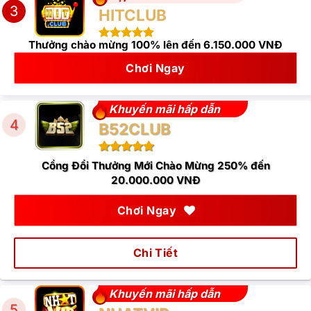
3
HITCLUB
Thưởng chào mừng 100% lên đến 6.150.000 VNĐ
Chơi Ngay
Khuyến mãi hấp dẫn
4
B52CLUB
Cổng Đổi Thưởng Mới Chào Mừng 250% đến
20.000.000 VNĐ
Chơi Ngay
Chi Tiết
Khuyến mãi hấp dẫn
5