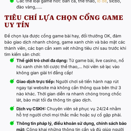
Các thể loại game hot: bắn cá, thể thao,
lô đề
, sicbo,
đào vàng,…..
TIÊU CHÍ LỰA CHỌN
CỔNG GAME
UY TÍN
Để chọn lựa được cổng game bài hay, đổi thưởng OK, đảm
bảo giao dịch nhanh chóng, game xanh chín và bảo mật các
thành viên, các bạn cần xem xét những tiêu chí sau trước khi
tìm kiếm sân chơi:
Thế giới trò chơi đa dạng:
Từ game bài, live casino, nổ
hũ xanh chín tới cược thể thao,… hội viên sẽ lạc vào
không gian giải trí đẳng cấp!
Giao dịch trực tiếp:
Người chơi sẽ tiến hành nạp rút
ngay tại website mà không cần thông qua bên thứ 3
nào khác. Thời gian diễn ra nhanh chóng trong chốc
lát, bảo mật tối đa thông tin giao dịch.
Dịch vụ CSKH:
Chuyên
viên sẽ phục vụ 24/24 nhằm
hỗ trợ người chơi mọi thắc mắc hoặc sự cố gặp phải.
Thông tin pháp lý, điều khoản sử dụng, chính sách bảo
mật:
Công khai những thông tin cần và đủ giúp người