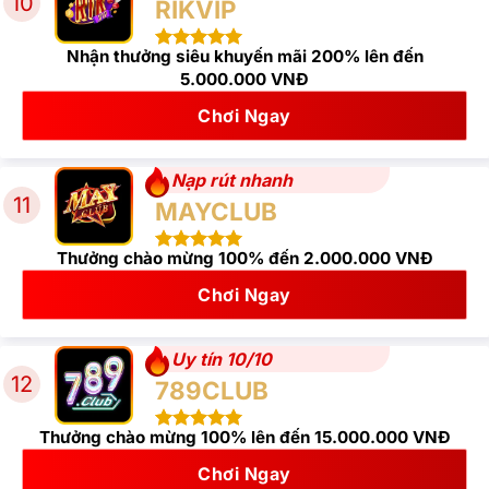
10
RIKVIP
Nhận thưởng siêu khuyến mãi 200% lên đến
5.000.000 VNĐ
Chơi Ngay
Nạp rút nhanh
11
MAYCLUB
Thưởng chào mừng 100% đến 2.000.000 VNĐ
Chơi Ngay
Uy tín 10/10
12
789CLUB
Thưởng chào mừng 100% lên đến 15.000.000 VNĐ
Chơi Ngay