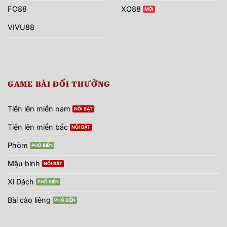
FO88
XO88
VIVU88
GAME BÀI ĐỔI THƯỞNG
Tiến lên miền nam
Tiến lên miền bắc
Phỏm
Mậu binh
Xì Dách
Bài cào liêng