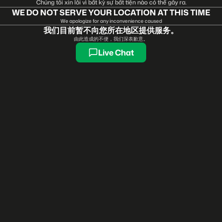
Chúng tôi xin lỗi vì bất kỳ sự bất tiện nào có thể gây ra.
WE DO NOT SERVE YOUR LOCATION AT THIS TIME
We apologize for any inconvenience caused
我们目前暂不向您所在地区提供服务。
由此造成的不便，我们深表歉意。
Live Chat