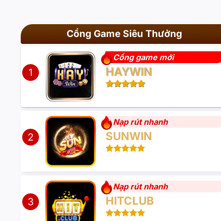
Cổng Game Siêu Thưởng
Cổng game mới
HAYWIN
1
Nạp rút nhanh
SUNWIN
2
Nạp rút nhanh
HITCLUB
3