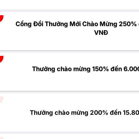
Cổng Đổi Thưởng Mới Chào Mừng 250% 
VNĐ
Thưởng chào mừng 150% đến 6.00
Thưởng chào mừng 200% đến 15.8