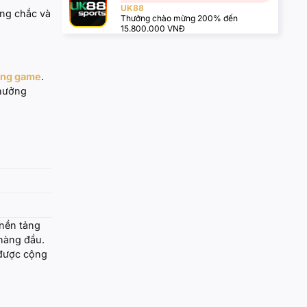
UK88
ững chắc và
Thưởng chào mừng 200% đến
15.800.000 VNĐ
ổng game
.
thưởng
 nền tảng
 hàng đầu.
 được cộng