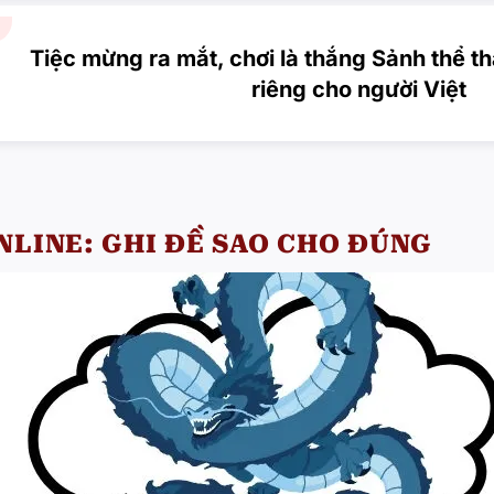
Tiệc mừng ra mắt, chơi là thắng Sảnh thể t
riêng cho người Việt
NLINE: GHI ĐỀ SAO CHO ĐÚNG