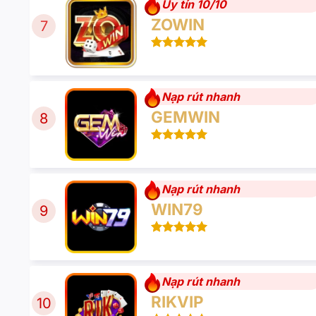
Uy tín 10/10
ZOWIN
7
Nạp rút nhanh
GEMWIN
8
Nạp rút nhanh
WIN79
9
Nạp rút nhanh
RIKVIP
10