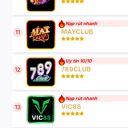
Nạp rút nhanh
MAYCLUB
11
Uy tín 10/10
789CLUB
12
Nạp rút nhanh
VIC88
13