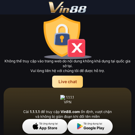
Không thể truy cập vào trang web do nội dung không khả dụng tại quốc gia
sở tại.
Vui lòng liên hệ với chúng tôi để được hỗ trợ.
Live chat
Cài
1.1.1.1
để truy cập
Vin88.com
ổn định, vượt
chặn
và không bị gián đoạn khi đổi tên miền
Tải ứng dụng tại
Tải ứng dụng tại
App Store
Google Play