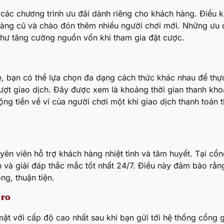
các chương trình ưu đãi dành riêng cho khách hàng. Điều k
àng cũ và chào đón thêm nhiều người chơi mới. Những ưu đ
 như tăng cường nguồn vốn khi tham gia đặt cược.
me, bạn có thể lựa chọn đa dạng cách thức khác nhau để thự
ượt giao dịch. Đây được xem là khoảng thời gian thanh kh
cộng tiền về ví của người chơi một khi giao dịch thanh toán 
uyên viên hỗ trợ khách hàng nhiệt tình và tâm huyết. Tại c
 và giải đáp thắc mắc tốt nhất 24/7. Điều này đảm bảo rằng
g, thuận tiện.
 ro
t với cấp độ cao nhất sau khi bạn gửi tới hệ thống cổng 