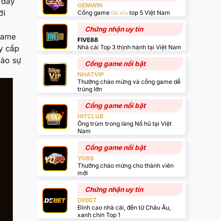
 đây
GEMWIN
ới
Cổng game
tài xỉu
top 5 Việt Nam
Chứng nhận uy tín
 game
FIVE88
y cấp
Nhà cái Top 3 thịnh hành tại Việt Nam
bảo sự
Cổng game nổi bật
NHATVIP
Thưởng chào mừng và cổng game dễ
trúng lớn
Cổng game nổi bật
HITCLUB
Ông trùm trong làng Nổ hũ tại Việt
Nam
Cổng game nổi bật
YO88
Thưởng chào mừng cho thành viên
mới
Chứng nhận uy tín
DEBET
Đỉnh cao nhà cái, đến từ Châu Âu,
xanh chín Top 1