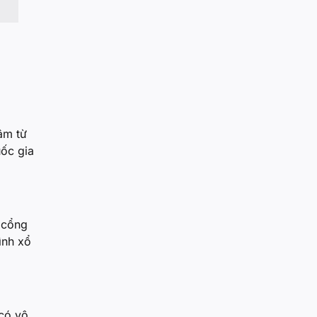
âm từ
uốc gia
 cổng
ình xổ
 có vô