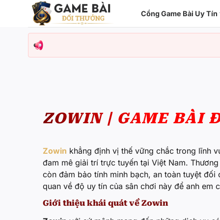
Bỏ
Cổng Game Bài Uy Tín
qua
nội
dung
ZOWIN | GAME BÀI 
Zowin
khẳng định vị thế vững chắc trong lĩnh 
đam mê giải trí trực tuyến tại Việt Nam. Thươn
còn đảm bảo tính minh bạch, an toàn tuyệt đối c
quan về độ uy tín của sân chơi này để anh em c
Giới thiệu khái quát về Zowin