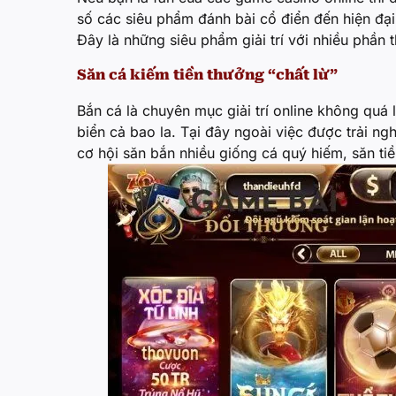
số các siêu phẩm đánh bài cổ điển đến hiện đạ
Đây là những siêu phẩm giải trí với nhiều phần 
Săn cá kiếm tiền thưởng “chất lừ”
Bắn cá là chuyên mục giải trí online không quá
biển cả bao la. Tại đây ngoài việc được trải n
cơ hội săn bắn nhiều giống cá quý hiếm, săn tiề