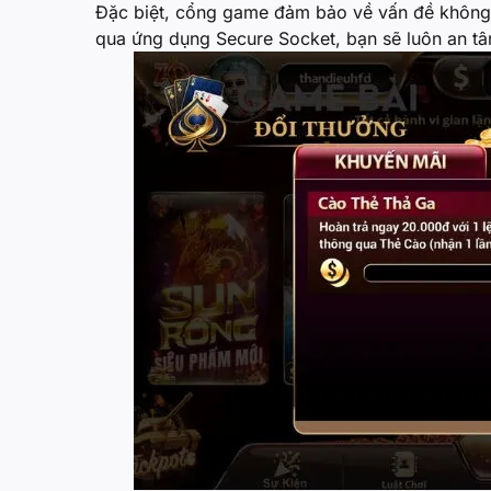
Đặc biệt, cổng game đảm bảo về vấn đề không là
qua ứng dụng Secure Socket, bạn sẽ luôn an tâ