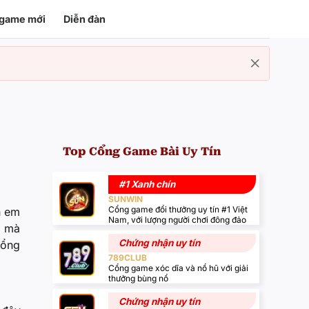
 game mới
Diễn đàn
Top Cổng Game Bài Uy Tín
#1 Xanh chín
SUNWIN
Cổng game đổi thưởng uy tín #1 Việt
h em
Nam, với lượng người chơi đông đảo
o mà
Chứng nhận uy tín
tổng
789CLUB
Cổng game xóc dĩa và nổ hũ với giải
thưởng bùng nổ
Chứng nhận uy tín