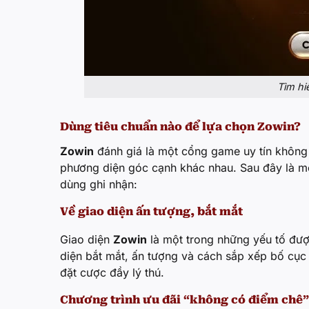
Tìm hi
Dùng tiêu chuẩn nào để lựa chọn Zowin?
Zowin
đánh giá là một cổng game uy tín không 
phương diện góc cạnh khác nhau. Sau đây là mộ
dùng ghi nhận:
Về giao diện ấn tượng, bắt mắt
Giao diện
Zowin
là một trong những yếu tố được
diện bắt mắt, ấn tượng và cách sắp xếp bố cục
đặt cược đầy lý thú.
Chương trình ưu đãi “không có điểm chê”