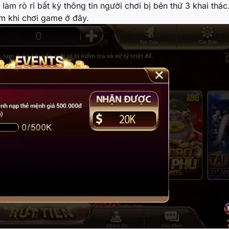
m rò rỉ bất kỳ thông tin người chơi bị bên thứ 3 khai thá
m khi chơi game ở đây.