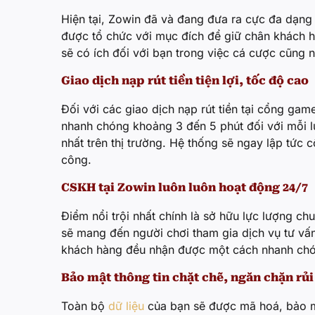
Hiện tại, Zowin đã và đang đưa ra cực đa dạng 
được tổ chức với mục đích để giữ chân khách h
sẽ có ích đối với bạn trong việc cá cược cũng
Giao dịch nạp rút tiền tiện lợi, tốc độ cao
Đối với các giao dịch nạp rút tiền tại cổng ga
nhanh chóng khoảng 3 đến 5 phút đối với mỗi l
nhất trên thị trường. Hệ thống sẽ ngay lập tức 
công.
CSKH tại Zowin luôn luôn hoạt động 24/7
Điểm nổi trội nhất chính là sở hữu lực lượng ch
sẽ mang đến người chơi tham gia dịch vụ tư vấn
khách hàng đều nhận được một cách nhanh chón
Bảo mật thông tin chặt chẽ, ngăn chặn rủi
Toàn bộ
dữ liệu
của bạn sẽ được mã hoá, bảo mậ