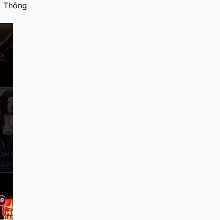
c. Thông