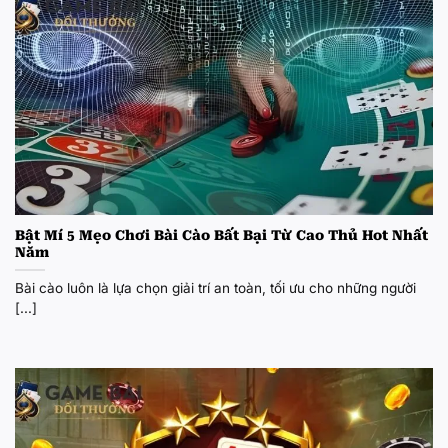
Bật Mí 5 Mẹo Chơi Bài Cào Bất Bại Từ Cao Thủ Hot Nhất
Năm
Bài cào luôn là lựa chọn giải trí an toàn, tối ưu cho những người
[...]