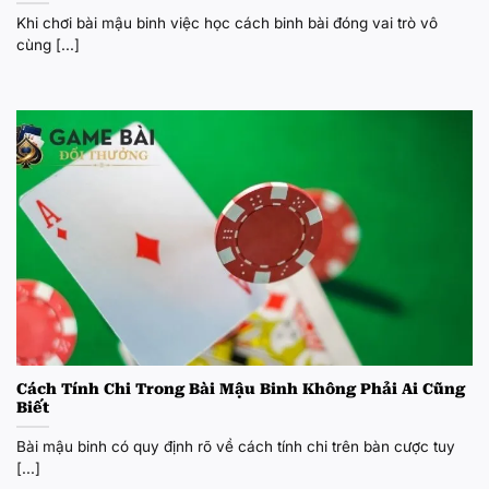
Khi chơi bài mậu binh việc học cách binh bài đóng vai trò vô
cùng [...]
Cách Tính Chi Trong Bài Mậu Binh Không Phải Ai Cũng
Biết
Bài mậu binh có quy định rõ về cách tính chi trên bàn cược tuy
[...]