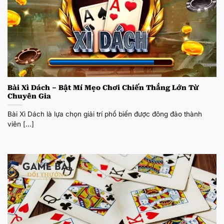
Bài Xì Dách – Bật Mí Mẹo Chơi Chiến Thắng Lớn Từ
Chuyên Gia
Bài Xì Dách là lựa chọn giải trí phổ biến được đông đảo thành
viên [...]