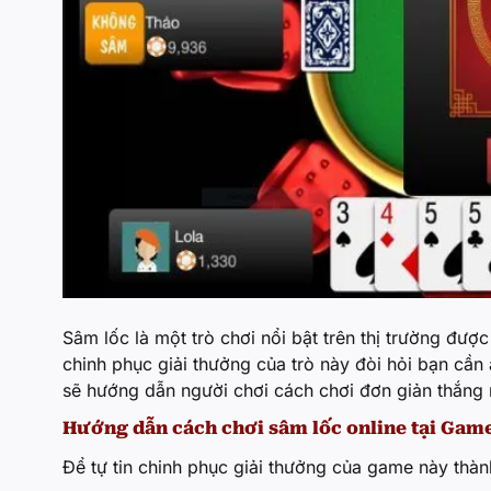
Sâm lốc là một trò chơi nổi bật trên thị trường được
chinh phục giải thưởng của trò này đòi hỏi bạn cần 
sẽ hướng dẫn người chơi cách chơi đơn giản thắng
Hướng dẫn cách chơi sâm lốc online tại Game
Để tự tin chinh phục giải thưởng của game này thà