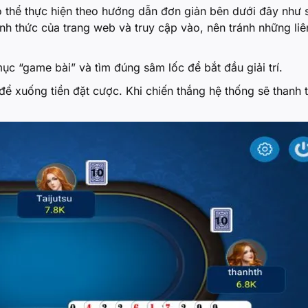
 thể thực hiện theo hướng dẫn đơn giản bên dưới đây như 
ính thức của trang web và truy cập vào, nên tránh những liê
ục “game bài” và tìm đúng sâm lốc để bắt đầu giải trí.
 xuống tiền đặt cược. Khi chiến thắng hệ thống sẽ thanh t