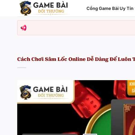
Bỏ
Cổng Game Bài Uy Tín
qua
nội
dung
Cách Chơi Sâm Lốc Online Dễ Dàng Để Luôn