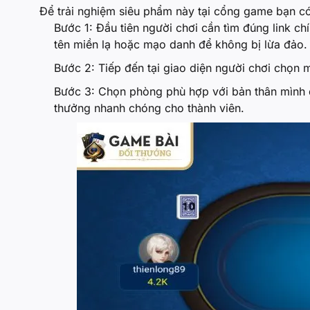
Để trải nghiệm siêu phẩm này tại cổng game bạn có
Bước 1: Đầu tiên người chơi cần tìm đúng link ch
tên miền lạ hoặc mạo danh để không bị lừa đảo.
Bước 2: Tiếp đến tại giao diện người chơi chọn m
Bước 3: Chọn phòng phù hợp với bản thân mình để
thưởng nhanh chóng cho thành viên.