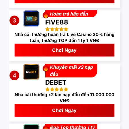
Hoàn trả hấp dẫn
3
FIVE88
Nhà cái thưởng hoàn trả Live Casino 20% hàng
tuần, thưởng TOP đến 1 tỷ 1 VNĐ
Chơi Ngay
Khuyến mãi x2 nạp
đầu
4
DEBET
Nhà cái thưởng x2 lần nạp đầu đến 11.000.000
VNĐ
Chơi Ngay
Đua Top thưởng 1 tỷ