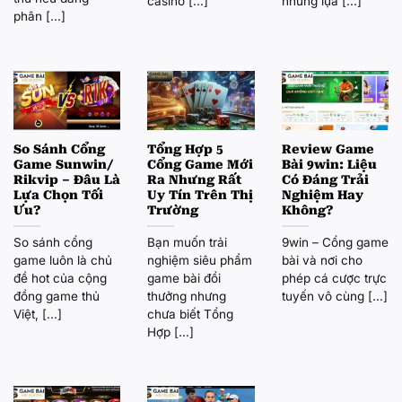
casino [...]
những lựa [...]
phân [...]
So Sánh Cổng
Tổng Hợp 5
Review Game
Game Sunwin/
Cổng Game Mới
Bài 9win: Liệu
Rikvip – Đâu Là
Ra Nhưng Rất
Có Đáng Trải
Lựa Chọn Tối
Uy Tín Trên Thị
Nghiệm Hay
Ưu?
Trường
Không?
So sánh cổng
Bạn muốn trải
9win – Cổng game
game luôn là chủ
nghiệm siêu phẩm
bài và nơi cho
đề hot của cộng
game bài đổi
phép cá cược trực
đồng game thủ
thưởng nhưng
tuyến vô cùng [...]
Việt, [...]
chưa biết Tổng
Hợp [...]