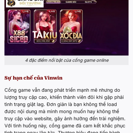
4 đặc điểm nổi bật của cổng game online
Sự hạn chế của Vinwin
Cổng game vẫn đang phát triển mạnh mẽ nhưng do
lượng truy cập cao, khiến thành viên đôi khi gặp phải
tình trạng giật lag. Đơn giản là bạn không thể load
được nội dung mà mình mong muốn hay không thể
truy cập vào website, gây ảnh hưởng đến trải nghiệm.
Với tình huống này, cổng game đã cam kết khắc phục
tình trạng ngay lập tức. Thương hiệu đang tiến hành