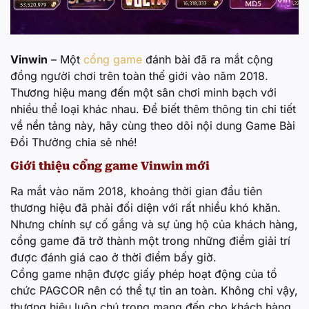
Vinwin
– Một
cổng game
đánh bài đã ra mắt cộng
đồng người chơi trên toàn thế giới vào năm 2018.
Thương hiệu mang đến một sân chơi minh bạch với
nhiều thể loại khác nhau. Để biết thêm thông tin chi tiết
về nền tảng này, hãy cùng theo dõi nội dung Game Bài
Đổi Thưởng chia sẻ nhé!
Giới thiệu cổng game Vinwin mới
Ra mắt vào năm 2018, khoảng thời gian đầu tiên
thương hiệu đã phải đối diện với rất nhiều khó khăn.
Nhưng chính sự cố gắng và sự ủng hộ của khách hàng,
cổng game đã trở thành một trong những điểm giải trí
được đánh giá cao ở thời điểm bấy giờ.
Cổng game nhận được giấy phép hoạt động của tổ
chức PAGCOR nên có thể tự tin an toàn. Không chỉ vậy,
thương hiệu luôn chú trọng mang đến cho khách hàng