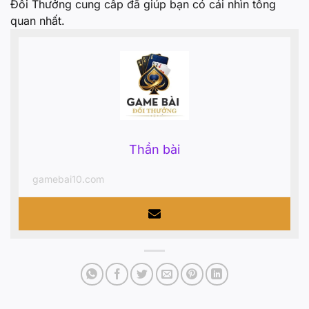
Đổi Thưởng cung cấp đã giúp bạn có cái nhìn tổng
quan nhất.
Thần bài
gamebai10.com