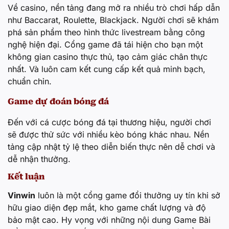
Về casino, nền tảng đang mở ra nhiều trò chơi hấp dẫn
như Baccarat, Roulette, Blackjack. Người chơi sẽ khám
phá sản phẩm theo hình thức livestream bằng công
nghệ hiện đại. Cổng game đã tái hiện cho bạn một
không gian casino thực thủ, tạo cảm giác chân thực
nhất. Và luôn cam kết cung cấp kết quả minh bạch,
chuẩn chỉn.
Game dự đoán bóng đá
Đến với cá cược bóng đá tại thương hiệu, người chơi
sẽ được thử sức với nhiều kèo bóng khác nhau. Nền
tảng cập nhật tỷ lệ theo diễn biến thực nên dễ chơi và
dễ nhận thưởng.
Kết luận
Vinwin
luôn là một cổng game đổi thưởng uy tín khi sở
hữu giao diện đẹp mắt, kho game chất lượng và độ
bảo mật cao. Hy vọng với những nội dung Game Bài