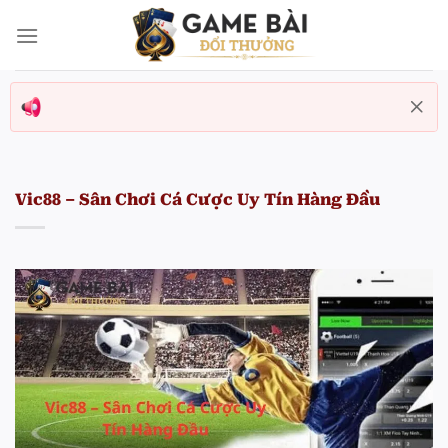
Bỏ
qua
nội
dung
Vic88 – Sân Chơi Cá Cược Uy Tín Hàng Đầu