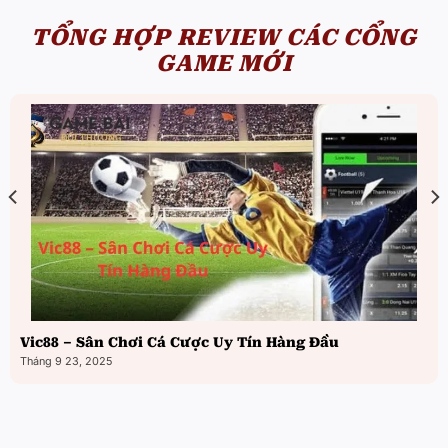
TỔNG HỢP REVIEW CÁC CỔNG
GAME MỚI
Vic88 – Sân Chơi Cá Cược Uy Tín Hàng Đầu
Tháng 9 23, 2025