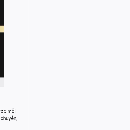
ược mỗi
 chuyền,