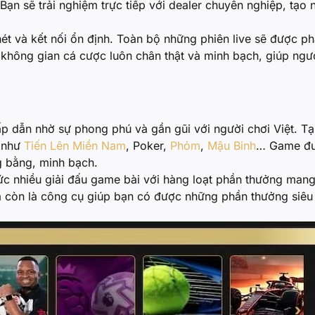
. Bạn sẽ trải nghiệm trực tiếp với dealer chuyên nghiệp, tạo 
ét và kết nối ổn định. Toàn bộ những phiên live sẽ được p
không gian cá cược luôn chân thật và minh bạch, giúp ngư
dẫn nhờ sự phong phú và gần gũi với người chơi Việt. Tạ
u như
Tiến Lên Miền Nam
, Poker,
Phỏm
,
Mậu Binh
… Game đư
ng bằng, minh bạch.
 nhiều giải đấu game bài với hàng loạt phần thưởng mang 
mà còn là công cụ giúp bạn có được những phần thưởng siêu