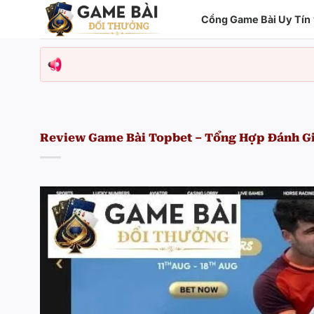
Bỏ
Cổng Game Bài Uy Tín
qua
nội
dung
Review Game Bài Topbet – Tổng Hợp Đánh Giá