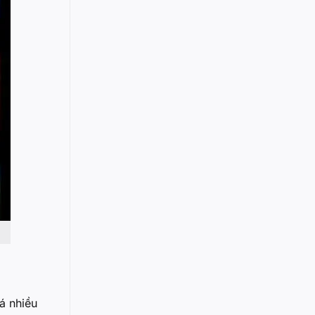
á nhiều