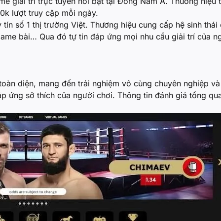
e giải trí trực tuyến nổi bật tại Đông Nam Á. Thương hiệu t
0k lượt truy cập mỗi ngày.
ín số 1 thị trường Việt. Thương hiệu cung cấp hệ sinh thái
ame bài… Qua đó tự tin đáp ứng mọi nhu cầu giải trí của n
rí toàn diện, mang đến trải nghiệm vô cùng chuyên nghiệp v
 ứng sở thích của người chơi. Thông tin đánh giá tổng qu