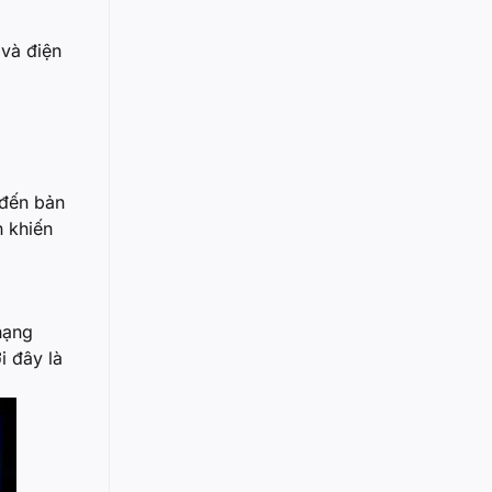
 và điện
 đến bản
n khiến
hạng
i đây là