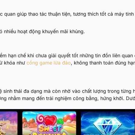
c quan giúp thao tác thuận tiện, tương thích tốt cả máy tính
có nhiều hoạt động khuyến mãi khủng.
m hạn chế khi chưa giải quyết tốt những tin đồn liên quan
 từ khóa như
cổng game lừa đảo
, không thanh toán đúng hạ
 sinh thái đa dạng mà còn nhờ vào chất lượng trong từng 
ợng nhằm mang đến trải nghiệm công bằng, hứng khởi. Dướ