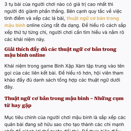
3 tụ bài của người chơi nào có giá trị cao nhất thì
người đó giành phần thắng. Bên cạnh quy tắc về việc
tính điểm và xếp các lá bài,
thuật ngữ cơ bản trong
mậu binh
online cũng rất đa dạng. Để hiểu rõ cách sắp
xếp thứ tự từng chi, người chơi cần tìm hiểu và nắm rõ
các khái niệm này.
Giải thích đầy đủ các thuật ngữ cơ bản trong
mậu binh online
Khái niệm trong game Binh Xập Xám tập trung vào tên
gọi của các liên kết bài. Để hiểu rõ hơn, hội viên tham
khảo đầy đủ danh sách tổng hợp các thuật ngữ dưới
đây.
Thuật ngữ cơ bản trong mậu binh – Những cụm
từ hay gặp
Mục tiêu chính của người chơi mậu binh là sắp xếp các
quân bài đang sở hữu sao cho tạo thành các chi mạnh