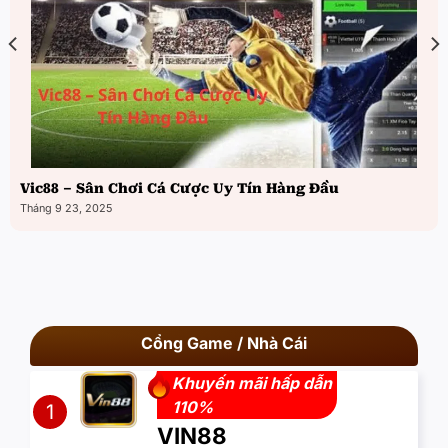
Vic88 – Sân Chơi Cá Cược Uy Tín Hàng Đầu
Tháng 9 23, 2025
Cổng Game / Nhà Cái
Khuyến mãi hấp dẫn
110%
1
VIN88