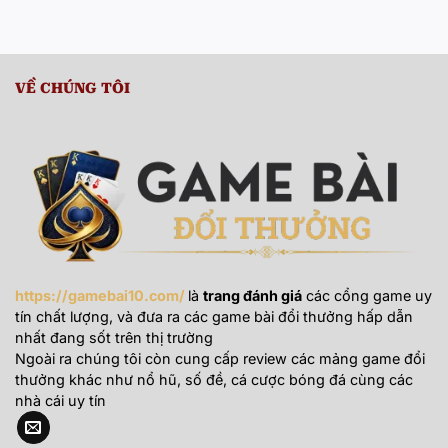
VỀ CHÚNG TÔI
https://gamebai10.com/
là
trang đánh giá
các cổng game uy
tín chất lượng, và đưa ra các game bài đổi thưởng hấp dẫn
nhất đang sốt trên thị trường
Ngoài ra chúng tôi còn cung cấp review các mảng game đổi
thưởng khác như nổ hũ, số đề, cá cược bóng đá cùng các
nhà cái uy tín