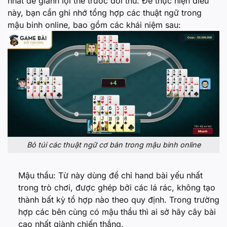
nhất để giành lợi thế trước đối thủ. Để thực hiện điều
này, bạn cần ghi nhớ tổng hợp các thuật ngữ trong
mậu binh online, bao gồm các khái niệm sau:
Bỏ túi các thuật ngữ cơ bản trong mậu binh online
Mậu thầu: Từ này dùng để chỉ hand bài yếu nhất
trong trò chơi, được ghép bởi các lá rác, không tạo
thành bất kỳ tổ hợp nào theo quy định. Trong trường
hợp các bên cùng có mậu thầu thì ai sở hãy cây bài
cao nhất giành chiến thắng.