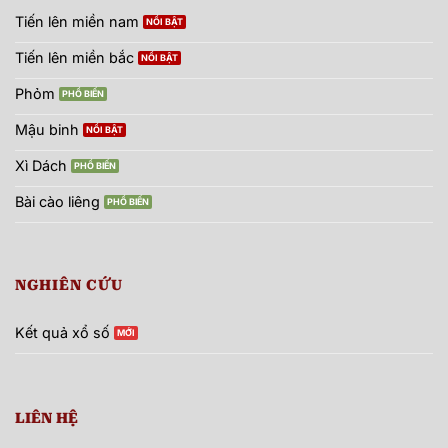
Tiến lên miền nam
Tiến lên miền bắc
Phỏm
Mậu binh
Xì Dách
Bài cào liêng
NGHIÊN CỨU
Kết quả xổ số
LIÊN HỆ