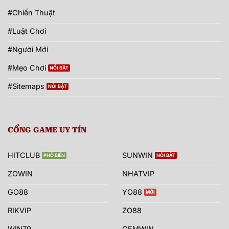
#Chiến Thuật
#Luật Chơi
#Người Mới
#Mẹo Chơi
#Sitemaps
CỔNG GAME UY TÍN
HITCLUB
SUNWIN
ZOWIN
NHATVIP
GO88
YO88
RIKVIP
ZO88
WIN79
GEMWIN