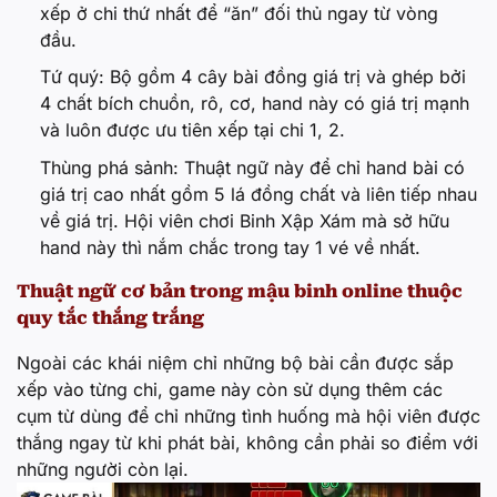
xếp ở chi thứ nhất để “ăn” đối thủ ngay từ vòng
đầu.
Tứ quý: Bộ gồm 4 cây bài đồng giá trị và ghép bởi
4 chất bích chuồn, rô, cơ, hand này có giá trị mạnh
và luôn được ưu tiên xếp tại chi 1, 2.
Thùng phá sảnh: Thuật ngữ này để chỉ hand bài có
giá trị cao nhất gồm 5 lá đồng chất và liên tiếp nhau
về giá trị. Hội viên chơi Binh Xập Xám mà sở hữu
hand này thì nắm chắc trong tay 1 vé về nhất.
Thuật ngữ cơ bản trong mậu binh online thuộc
quy tắc thắng trắng
Ngoài các khái niệm chỉ những bộ bài cần được sắp
xếp vào từng chi, game này còn sử dụng thêm các
cụm từ dùng để chỉ những tình huống mà hội viên được
thắng ngay từ khi phát bài, không cần phải so điểm với
những người còn lại.