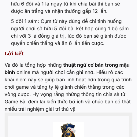
hữu 6 đôi và 1 lá ngay từ khi chia bài thì bạn sẽ
được ăn trắng và nhận thưởng gấp 12 lần.
5 đôi 1 sám: Cụm từ này dùng để chỉ tình huống
người chơi sở hữu 5 đôi bài kết hợp cùng 1 bộ sám
chi với 3 lá đồng giá trị, lúc đó bạn sẽ giành được
quyền chiến thắng và ăn 6 lần tiền cược.
Lời kết
Và đó là tổng hợp những
thuật ngữ cơ bản trong mậu
binh
online mà người chơi cần ghi nhớ. Hiểu rõ các
khái niệm này sẽ giúp bạn linh hoạt hơn trong quá trình
chơi game và tăng tỷ lệ giành chiến thắng trong các
vòng cược. Hy vọng rằng những thông tin chia sẻ từ
Game Bài đem lại kiến thức bổ ích và chúc bạn có thật
nhiều trải nghiệm giải trí thú vị!