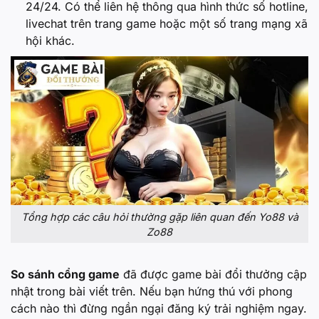
24/24. Có thể liên hệ thông qua hình thức số hotline,
livechat trên trang game hoặc một số trang mạng xã
hội khác.
Tổng hợp các câu hỏi thường gặp liên quan đến Yo88 và
Zo88
So sánh cổng game
đã được game bài đổi thưởng cập
nhật trong bài viết trên. Nếu bạn hứng thú với phong
cách nào thì đừng ngần ngại đăng ký trải nghiệm ngay.