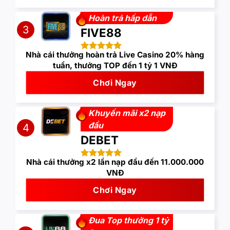
Hoàn trả hấp dẫn
3
FIVE88
Nhà cái thưởng hoàn trả Live Casino 20% hàng
tuần, thưởng TOP đến 1 tỷ 1 VNĐ
Chơi Ngay
Khuyến mãi x2 nạp
đầu
4
DEBET
Nhà cái thưởng x2 lần nạp đầu đến 11.000.000
VNĐ
Chơi Ngay
Đua Top thưởng 1 tỷ