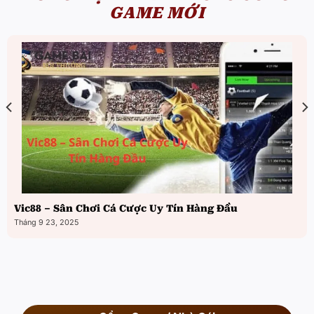
GAME MỚI
Vic88 – Sân Chơi Cá Cược Uy Tín Hàng Đầu
Tháng 9 23, 2025