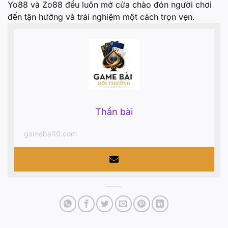
Yo88 và Zo88 đều luôn mở cửa chào đón người chơi
đến tận hưởng và trải nghiệm một cách trọn vẹn.
Thần bài
gamebai10.com