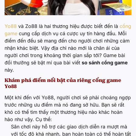
Yo88
và Zo88 là hai thương hiệu được biết đến là
cổng
game
cung cấp dịch vụ cá cược uy tín hàng đầu. Mỗi
điểm đến đều sẽ mang đến cho người chơi những cảm
nhận khác biệt. Vậy địa chỉ nào mới là chân ái của
người chơi trong khoảng thời gian sắp tới? Game bài
đổi thưởng sẽ bật mí qua bài viết
so sánh cổng game
này.
Khám phá điểm nổi bật của riêng cổng game
Yo88
Một khi đến với Yo88, người chơi sẽ phải choáng ngợp
trước những ưu điểm mà nó đang sở hữu. Bạn sẽ rất
khó có thể tìm thấy một thương hiệu nào khác hoàn
hảo như vậy. Cụ thể:
Sân chơi này hỗ trợ các giao dịch diễn ra mượt mà
với tốc độ khá nhanh, bạn hoàn toàn có thể hoàn tất