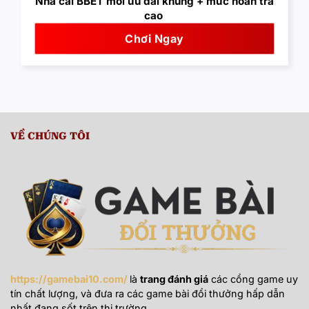
Nhà cái BBET mới ưu đãi khủng + mức hoàn trả
cao
Chơi Ngay
VỀ CHÚNG TÔI
https://gamebai10.com/
là
trang đánh giá
các cổng game uy
tín chất lượng, và đưa ra các game bài đổi thưởng hấp dẫn
nhất đang sốt trên thị trường