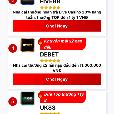
FIVE88
Nhà cái thưởng hoàn trả Live Casino 20% hàng
tuần, thưởng TOP đến 1 tỷ 1 VNĐ
Chơi Ngay
Khuyến mãi x2 nạp
đầu
4
DEBET
Nhà cái thưởng x2 lần nạp đầu đến 11.000.000
VNĐ
Chơi Ngay
Đua Top thưởng 1 tỷ
8
5
UK88