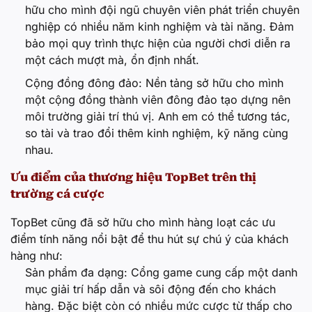
hữu cho mình đội ngũ chuyên viên phát triển chuyên
nghiệp có nhiều năm kinh nghiệm và tài năng. Đảm
bảo mọi quy trình thực hiện của người chơi diễn ra
một cách mượt mà, ổn định nhất.
Cộng đồng đông đảo: Nền tảng sở hữu cho mình
một cộng đồng thành viên đông đảo tạo dựng nên
môi trường giải trí thú vị. Anh em có thể tương tác,
so tài và trao đổi thêm kinh nghiệm, kỹ năng cùng
nhau.
Ưu điểm của thương hiệu TopBet trên thị
trường cá cược
TopBet cũng đã sở hữu cho mình hàng loạt các ưu
điểm tính năng nổi bật để thu hút sự chú ý của khách
hàng như:
Sản phẩm đa dạng: Cổng game cung cấp một danh
mục giải trí hấp dẫn và sôi động đến cho khách
hàng. Đặc biệt còn có nhiều mức cược từ thấp cho