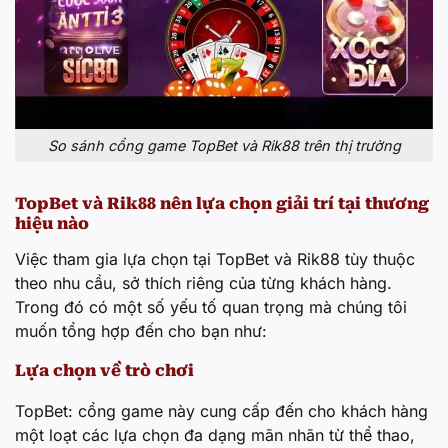
So sánh cổng game TopBet và Rik88 trên thị trường
TopBet và Rik88 nên lựa chọn giải trí tại thương
hiệu nào
Việc tham gia lựa chọn tại TopBet và Rik88 tùy thuộc
theo nhu cầu, sở thích riêng của từng khách hàng.
Trong đó có một số yếu tố quan trọng mà chúng tôi
muốn tổng hợp đến cho bạn như:
Lựa chọn về trò chơi
TopBet: cổng game này cung cấp đến cho khách hàng
một loạt các lựa chọn đa dạng mãn nhãn từ thể thao,