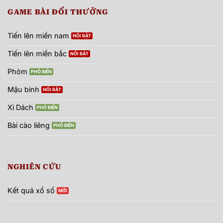
GAME BÀI ĐỔI THƯỞNG
Tiến lên miền nam
Tiến lên miền bắc
Phỏm
Mậu binh
Xì Dách
Bài cào liêng
NGHIÊN CỨU
Kết quả xổ số