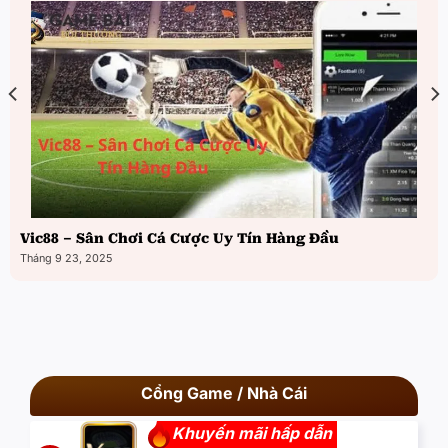
Vic88 – Sân Chơi Cá Cược Uy Tín Hàng Đầu
Tháng 9 23, 2025
Cổng Game / Nhà Cái
Khuyến mãi hấp dẫn