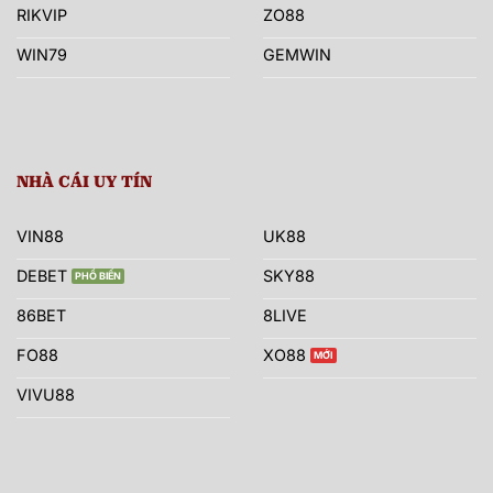
RIKVIP
ZO88
WIN79
GEMWIN
NHÀ CÁI UY TÍN
VIN88
UK88
DEBET
SKY88
86BET
8LIVE
FO88
XO88
VIVU88