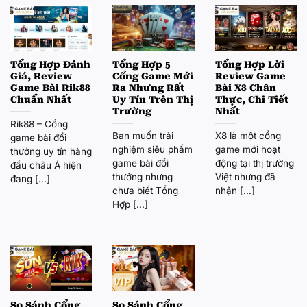
Tổng Hợp Đánh
Tổng Hợp 5
Tổng Hợp Lời
Giá, Review
Cổng Game Mới
Review Game
Game Bài Rik88
Ra Nhưng Rất
Bài X8 Chân
Chuẩn Nhất
Uy Tín Trên Thị
Thực, Chi Tiết
Trường
Nhất
Rik88 – Cổng
Bạn muốn trải
X8 là một cổng
game bài đổi
nghiệm siêu phẩm
game mới hoạt
thưởng uy tín hàng
game bài đổi
động tại thị trường
đầu châu Á hiện
thưởng nhưng
Việt nhưng đã
đang [...]
chưa biết Tổng
nhận [...]
Hợp [...]
So Sánh Cổng
So Sánh Cổng