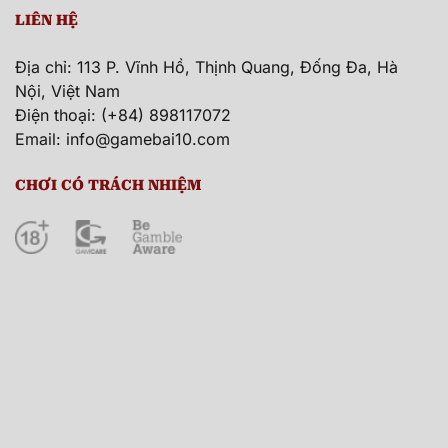
LIÊN HỆ
Địa chỉ: 113 P. Vĩnh Hồ, Thịnh Quang, Đống Đa, Hà
Nội, Việt Nam
Điện thoại: (+84) 898117072
Email:
info@gamebai10.com
CHƠI CÓ TRÁCH NHIỆM