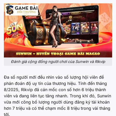
Đánh giá cộng đồng người chơi của Sunwin và Rikvip
Đa số người mới đều nhìn vào số lượng hội viên để
phán đoán độ uy tín của thương hiệu. Tính đến tháng
8/2025, Rikvip đã cán mốc con số hơn 6 triệu thành
viên và đang liên tục tăng nhanh. Trong khi đó, Sunwin
vừa mới công bố lượng người dùng đăng ký tài khoản
hơn 7 triệu và có thể chạm mốc 8 triệu trong vài tháng
tới.