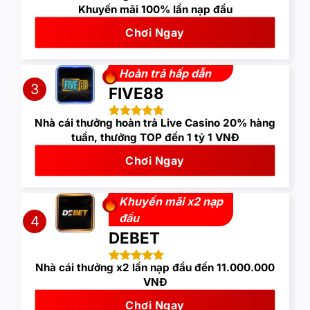
Khuyến mãi 100% lần nạp đầu
Chơi Ngay
Hoàn trả hấp dẫn
3
FIVE88
Nhà cái thưởng hoàn trả Live Casino 20% hàng
tuần, thưởng TOP đến 1 tỷ 1 VNĐ
Chơi Ngay
Khuyến mãi x2 nạp
đầu
4
DEBET
Nhà cái thưởng x2 lần nạp đầu đến 11.000.000
VNĐ
Chơi Ngay