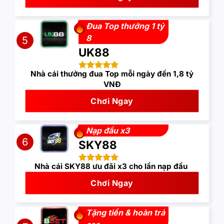
Đua Top thưởng 1 tỷ
8
5
UK88
Nhà cái thưởng đua Top mỗi ngày đến 1,8 tỷ
VNĐ
Chơi Ngay
Nạp đầu x3
6
SKY88
Nhà cái SKY88 ưu đãi x3 cho lần nạp đầu
Chơi Ngay
Tặng tiền & hoàn trả