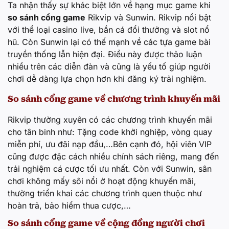
Ta nhận thấy sự khác biệt lớn về hạng mục game khi
so sánh cổng game
Rikvip và Sunwin. Rikvip nổi bật
với thể loại casino live, bắn cá đổi thưởng và slot nổ
hũ. Còn Sunwin lại có thế mạnh về các tựa game bài
truyền thống lẫn hiện đại. Điều này được thảo luận
nhiều trên các diễn đàn và cũng là yếu tố giúp người
chơi dễ dàng lựa chọn hơn khi đăng ký trải nghiệm.
So sánh cổng game về chương trình khuyến mãi
Rikvip thường xuyên có các chương trình khuyến mãi
cho tân binh như: Tặng code khởi nghiệp, vòng quay
miễn phí, ưu đãi nạp đầu,…Bên cạnh đó, hội viên VIP
cũng được đặc cách nhiều chính sách riêng, mang đến
trải nghiệm cá cược tối ưu nhất. Còn với Sunwin, sân
chơi không mấy sôi nổi ở hoạt động khuyến mãi,
thường triển khai các chương trình quen thuộc như
hoàn trả, bảo hiểm thua cược,…
So sánh cổng game về cộng đồng người chơi