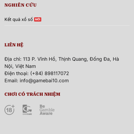
NGHIÊN CỨU
Kết quả xổ số
LIÊN HỆ
Địa chỉ: 113 P. Vĩnh Hồ, Thịnh Quang, Đống Đa, Hà
Nội, Việt Nam
Điện thoại: (+84) 898117072
Email:
info@gamebai10.com
CHƠI CÓ TRÁCH NHIỆM