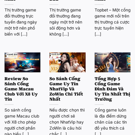
Thị trường game
Thị trường game
Topbet – Một cổng
đổi thưởng trực
đổi thưởng đang
game mới nổi trên
tuyến đang ngày
ngày một trở nên
thị trường cá cược
một trở nên phổ
sôi động hơn và
trực tuyến hiện
biến với [...]
không [...]
[...]
Review So
So Sánh Cổng
Tổng Hợp 5
Sánh Cổng
Game Uy Tín
Cổng Game
Game Macau
NhatVip Và
Đình Đám Và
Club Với X8 Uy
ZoWin Chi Tiết
Uy Tín Nhất Thị
Tín
Nhất
Trường
So sánh cổng
Nếu được chọn thì
Cổng game luôn
game Macau club
người chơi sẽ
là địa điểm dừng
với X8 cho phép
chọn NhatVip hay
chân của các tín
người chơi phần
ZoWin là câu hỏi
đồ yêu thích cá
nào hiểu [...]
chắc [...]
[...]