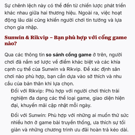
Sự chênh lệch này có thể đến từ chiến lược phát triển
khác nhau giữa hai thương hiệu. Ngoài ra, việc hoạt
động lâu dài cũng khiến người chơi tin tưởng và lựa
chọn gia nhập.
Sunwin & Rikvip – Bạn phù hợp với cổng game
nào?
Qua các thông tin
so sánh cổng game
ở trên, người
chơi đã nắm sơ lược về điểm khác biệt và các khía
cạnh cụ thể của Sunwin và Rikvip. Để xác định sân
chơi nào phù hợp, bạn cần dựa vào sở thích và nhu
cầu của bản thân khi lựa chọn.
Đối với Rikvip: Phù hợp với người chơi thích trải
nghiệm đa dạng các thể loại game, giao diện hiện
đại, khuyến mãi cập nhật mỗi ngày.
Đối với Sunwin: Phù hợp với những ai muốn thử sức
nhiều hơn ở game bài truyền thống, ưa thích sự tối
giản và những chương trình ưu đãi hoàn trả kéo dài.