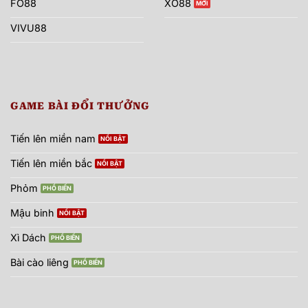
FO88
XO88
VIVU88
GAME BÀI ĐỔI THƯỞNG
Tiến lên miền nam
Tiến lên miền bắc
Phỏm
Mậu binh
Xì Dách
Bài cào liêng