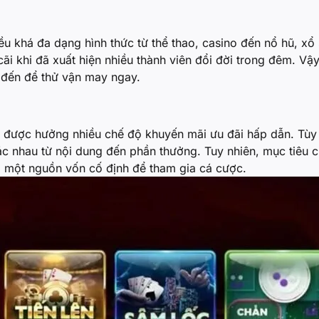
 khá đa dạng hình thức từ thể thao, casino đến nổ hũ, xổ
ãi khi đã xuất hiện nhiều thành viên đổi đời trong đêm. Vậ
 đến để thử vận may ngay.
 sẽ được hưởng nhiều chế độ khuyến mãi ưu đãi hấp dẫn. Tùy
c nhau từ nội dung đến phần thưởng. Tuy nhiên, mục tiêu 
êm một nguồn vốn cố định để tham gia cá cược.