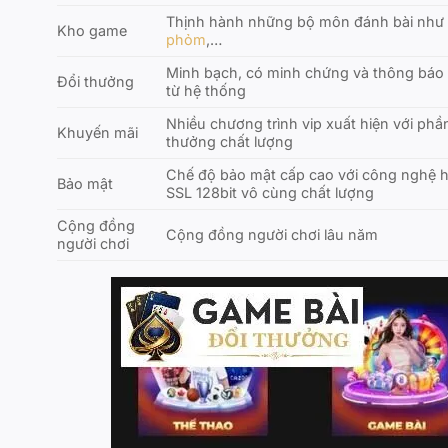
Thịnh hành những bộ môn đánh bài như t
Kho game
phỏm
,…
Minh bạch, có minh chứng và thông báo 
Đổi thưởng
từ hệ thống
Nhiều chương trình vip xuất hiện với phầ
Khuyến mãi
thưởng chất lượng
Chế độ bảo mật cấp cao với công nghệ h
Bảo mật
SSL 128bit vô cùng chất lượng
Cộng đồng
Cộng đồng người chơi lâu năm
người chơi