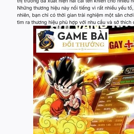
thị trường đã xuất hiện hai cái tên khiến cho nhiều 
Những thương hiệu này nổi tiếng vì rất nhiều yếu tố
nhiên, bạn chỉ có thời gian trải nghiệm một sân chơ
tìm ra thương hiệu phù hợp với nhu cầu và sở thích 