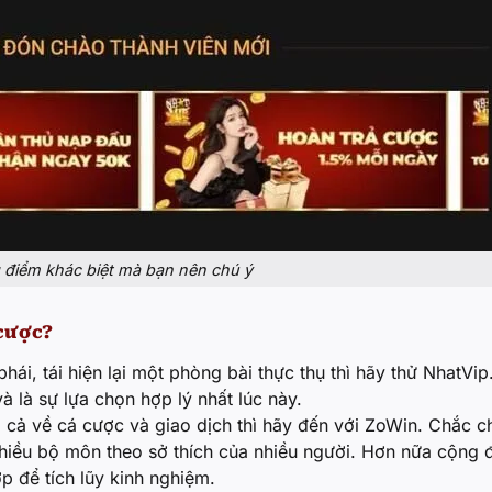
điểm khác biệt mà bạn nên chú ý
 cược?
hái, tái hiện lại một phòng bài thực thụ thì hãy thử NhatVi
à là sự lựa chọn hợp lý nhất lúc này.
i cả về cá cược và giao dịch thì hãy đến với ZoWin. Chắc c
nhiều bộ môn theo sở thích của nhiều người. Hơn nữa cộng
ợp để tích lũy kinh nghiệm.