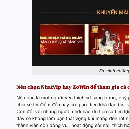
So sánh những 
Nên chọn NhatVip hay ZoWin để tham gia cá
Nếu bạn là một người yêu thích sự sang trọng, quý p
chia sẻ thì điểm đến này có giao diện khá đặc biệt v
Còn đối với những người chơi nào ưu tiên sự tiện lợ
đây sẽ không làm bạn thất vọng khi mang đến rất 
thành viên còn đông vui, hoạt động sôi nổi, thích h