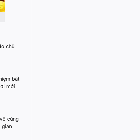
do chủ
hiệm bất
hơi mới
 vô cùng
i gian