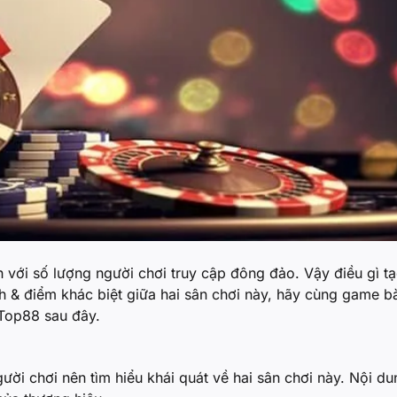
 với số lượng người chơi truy cập đông đảo. Vậy điều gì t
h & điểm khác biệt giữa hai sân chơi này, hãy cùng game bà
Top88
sau đây.
ời chơi nên tìm hiểu khái quát về hai sân chơi này. Nội du