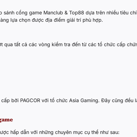
o sánh cổng game Manclub & Top88 dựa trên nhiều tiêu ch
àng lựa chọn được địa điểm giải trí phù hợp.
t qua tất cả các vòng kiểm tra đến từ các tổ chức cấp chứ
c cấp bởi PAGCOR với tổ chức Asia Gaming. Đây cũng đều 
 game
ược hấp dẫn với những chuyên mục cụ thể như sau: