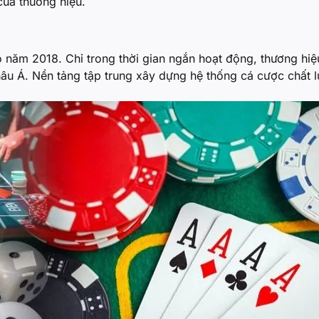
ủa thương hiệu.
 năm 2018. Chỉ trong thời gian ngắn hoạt động, thương hiệ
hâu Á. Nền tảng tập trung xây dựng hệ thống cá cược chất 