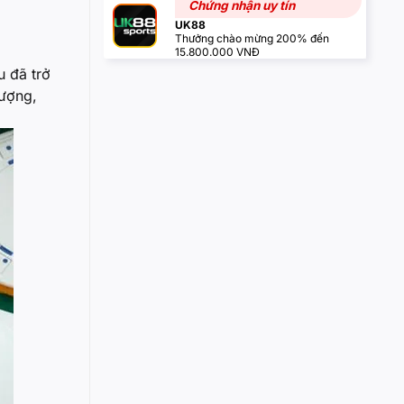
Chứng nhận uy tín
UK88
Thưởng chào mừng 200% đến
15.800.000 VNĐ
u đã trở
lượng,