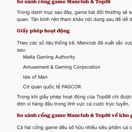
So sánh cổng game Manclub & Top88
Trong danh mục sau đây, game bài đổi thưởng sẽ s
quan. Tân binh nên tham khảo nội dung sau để dễ d
Giấy phép hoạt động
Theo các số liệu thống kê, Manclub đã xuất sắc vượ
sau:
Malta Gaming Authority
Amusement & Gaming Corporation
Isle of Man
Cơ quan quốc tế PAGCOR
Trong khi giấy phép hoạt động của Top88 chỉ đượ
đơn vị hàng đầu trong lĩnh vực cá cược trực tuyến.
So sánh cổng game Manclub & Top88 về kho
Cả hai cổng game đều sở hữu nhiều siêu phẩm cá c