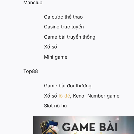
Manclub
Cá cược thể thao
Casino trực tuyến
Game bài truyền thống
Xổ số
Mini game
Top88
Game bài đổi thưởng
Xổ số
lô đề
, Keno, Number game
Slot nổ hũ