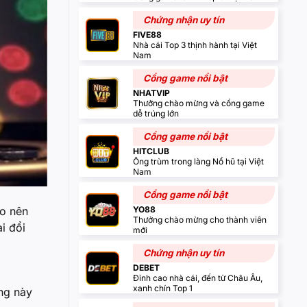
Chứng nhận uy tín
FIVE88
Nhà cái Top 3 thịnh hành tại Việt
Nam
Cổng game nổi bật
NHATVIP
Thưởng chào mừng và cổng game
dễ trúng lớn
Cổng game nổi bật
HITCLUB
Ông trùm trong làng Nổ hũ tại Việt
Nam
Cổng game nổi bật
YO88
ạo nên
Thưởng chào mừng cho thành viên
i đổi
mới
Chứng nhận uy tín
DEBET
Đỉnh cao nhà cái, đến từ Châu Âu,
xanh chín Top 1
ng này