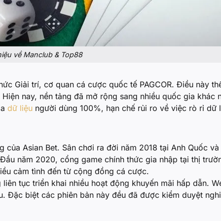
thiệu về Manclub & Top88
ức Giải trí, cơ quan cá cược quốc tế PAGCOR. Điều này th
 Hiện nay, nền tảng đã mở rộng sang nhiều quốc gia khác n
óa
dữ liệu
người dùng 100%, hạn chế rủi ro về việc rò rỉ dữ l
g của Asian Bet. Sân chơi ra đời năm 2018 tại Anh Quốc v
Đầu năm 2020, cổng game chính thức gia nhập tại thị trường
iều cảm tình đến từ cộng đồng cá cược.
liên tục triển khai nhiều hoạt động khuyến mãi hấp dẫn. W
u. Đặc biệt các phiên bản này đều đã được kiểm duyệt ngh