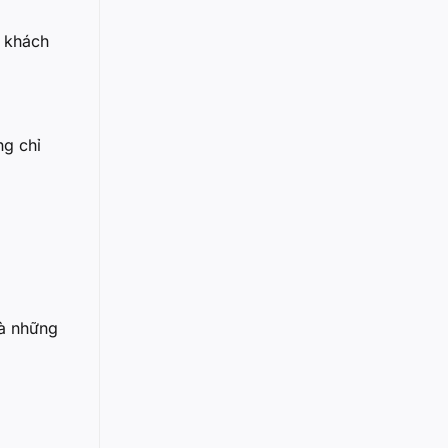
í khách
ng chỉ
là những