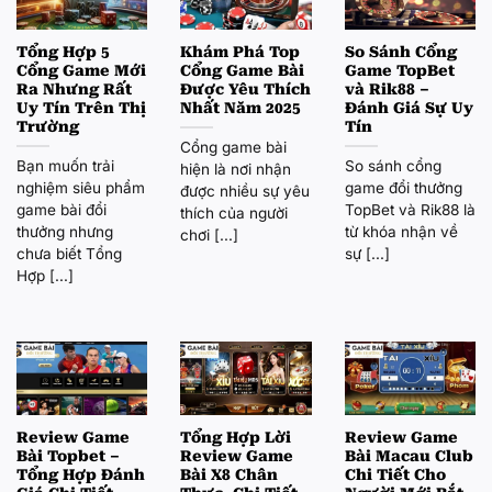
Tổng Hợp 5
Khám Phá Top
So Sánh Cổng
Cổng Game Mới
Cổng Game Bài
Game TopBet
Ra Nhưng Rất
Được Yêu Thích
và Rik88 –
Uy Tín Trên Thị
Nhất Năm 2025
Đánh Giá Sự Uy
Trường
Tín
Cổng game bài
Bạn muốn trải
So sánh cổng
hiện là nơi nhận
nghiệm siêu phẩm
game đổi thưởng
được nhiều sự yêu
game bài đổi
TopBet và Rik88 là
thích của người
thưởng nhưng
từ khóa nhận về
chơi [...]
chưa biết Tổng
sự [...]
Hợp [...]
Review Game
Tổng Hợp Lời
Review Game
Bài Topbet –
Review Game
Bài Macau Club
Tổng Hợp Đánh
Bài X8 Chân
Chi Tiết Cho