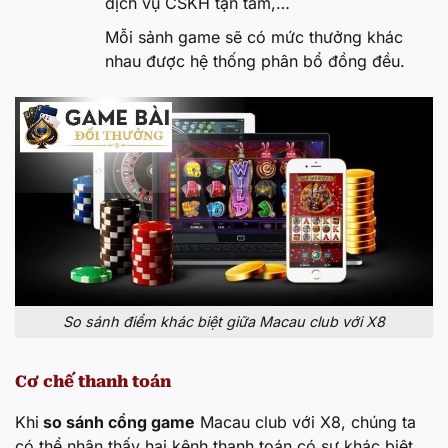
dịch vụ CSKH tận tâm,…
Mỗi sảnh game sẽ có mức thưởng khác
nhau được hệ thống phân bổ đồng đều.
So sánh điểm khác biệt giữa Macau club với X8
Cơ chế thanh toán
Khi
so sánh cổng game
Macau club với X8, chúng ta
có thể nhận thấy hai kênh thanh toán có sự khác biệt.