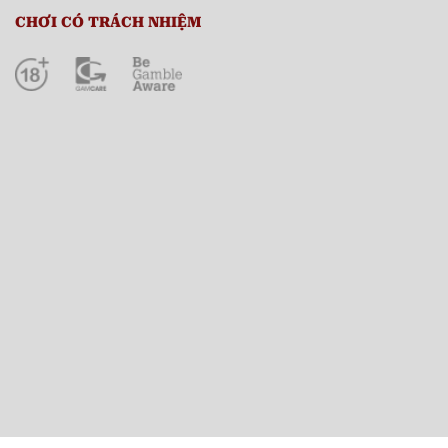
CHƠI CÓ TRÁCH NHIỆM