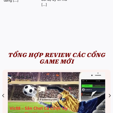
đang [...]
[...]
TỔNG HỢP REVIEW CÁC CỔNG
GAME MỚI