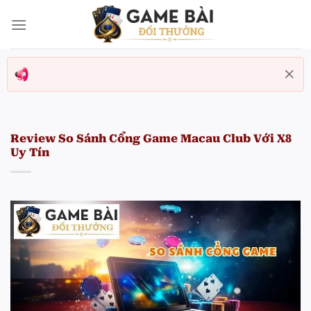
Bỏ
qua
nội
dung
Review So Sánh Cổng Game Macau Club Với X8
Uy Tín