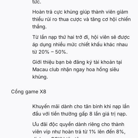
tức.
Hoàn trả cực khủng giúp thành viên giảm
thiểu rủi ro thua cược và tăng cơ hội chiến
thắng.
Từ lần nạp thứ hai trở đi, hội viên sẽ được
áp dụng nhiều mức chiết khấu khác nhau
từ 20% – 50%.
Giới thiệu bạn bè đăng ký tài khoản tại
Macau club nhận ngay hoa hồng siêu
khủng.
Cổng game X8
Khuyến mãi dành cho tân binh khi nạp lần
đầu với tiền thưởng gấp 8 lần giá trị nạp.
Ưu đãi độc quyền dành riêng cho thành
viên vip như hoàn trả từ 1% lên đến 8%,