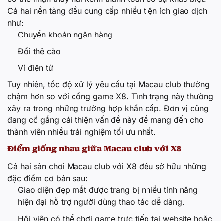
Cả hai nền tảng đều cung cấp nhiều tiện ích giao dịch
như:
Chuyển khoản ngân hàng
Đổi thẻ cào
Ví điện tử
Tuy nhiên, tốc độ xử lý yêu cầu tại Macau club thường
chậm hơn so với cổng game X8. Tình trạng này thường
xảy ra trong những trường hợp khẩn cấp. Đơn vị cũng
đang cố gắng cải thiện vấn đề này để mang đến cho
thành viên nhiều trải nghiệm tối ưu nhất.
Điểm giống nhau giữa Macau club với X8
Cả hai sân chơi Macau club với X8 đều sở hữu những
đặc điểm cơ bản sau:
Giao diện đẹp mắt được trang bị nhiều tính năng
hiện đại hỗ trợ người dùng thao tác dễ dàng.
Hội viên có thể chơi game trực tiếp tại website hoặc