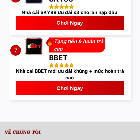
Nhà cái SKY88 ưu đãi x3 cho lần nạp đầu
Chơi Ngay
Tặng tiền & hoàn trả
cao
7
BBET
Nhà cái BBET mới ưu đãi khủng + mức hoàn trả
cao
Chơi Ngay
VỀ CHÚNG TÔI