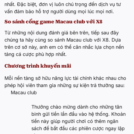
nhất. Đặc biệt, đơn vị luôn chú trọng đến dịch vụ tư
vấn đảm bảo hỗ trợ người dùng mọi lúc mọi nơi.
So sánh cổng game Macau club với X8
Từ những nội dung đánh giá bên trên, tiếp sau đây
chúng ta hãy cùng so sánh Macau club với X8. Dựa
trên cơ sở này, anh em có thể cân nhắc lựa chọn nền
tảng cá cược phù hợp nhất.
Chương trình khuyến mãi
Mỗi nền tảng sở hữu năng lực tài chính khác nhau cho
phép hội viên tham gia những sự kiện trả thưởng sau:
Macau club
Thưởng chào mừng dành cho những tân
binh gửi tiền lần đầu vào hệ thống. Khoản
tiền này giúp người chơi có thêm ngân
sách để bắt đầu các phiên cược ngay lập