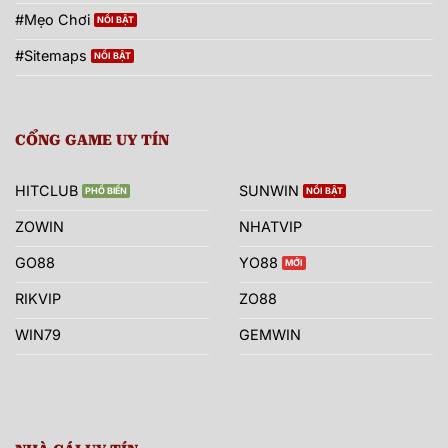
#Mẹo Chơi
#Sitemaps
CỔNG GAME UY TÍN
HITCLUB
SUNWIN
ZOWIN
NHATVIP
GO88
YO88
RIKVIP
ZO88
WIN79
GEMWIN