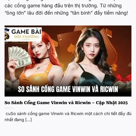
các cổng game hàng đầu trên thị trường. Từ những
“ông lớn” lâu đời đến những “tân binh” đầy tiềm năng!
So Sánh Cổng Game Vinwin và Ricwin – Cập Nhật 2025
cuSo sánh cổng game Vinwin và Ricwin một cách chi tiết đầy đủ
nhất đang [...]