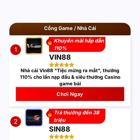
Cổng Game / Nhà Cái
Khuyến mãi hấp dẫn
110%
1
VIN88
Nhà cái Vin88 "Tiệc mừng ra mắt", thưởng
110% cho lần nạp đầu & siêu thưởng Casino
game bài
Chơi Ngay
Trả thưởng đến 38
triệu
2
SIN88