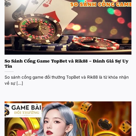
So Sánh Cổng Game TopBet và Rik88 – Đánh Giá Sự Uy
Tín
So sánh cổng game đổi thưởng TopBet và Rik88 là từ khóa nhận
về sự [...]