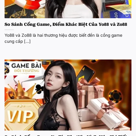
So Sánh Cổng Game, Điểm Khác Biệt Của Yo88 và Zo88
Yo88 và Zo88 là hai thương hiệu được biết đến là cổng game
cung cấp [...]