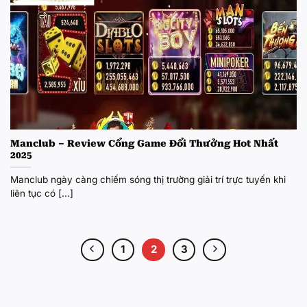
Manclub – Review Cổng Game Đổi Thưởng Hot Nhất
2025
Manclub ngày càng chiếm sóng thị trường giải trí trực tuyến khi
liên tục có [...]
1
2
3