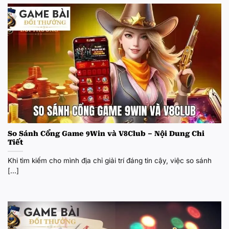
So Sánh Cổng Game 9Win và V8Club – Nội Dung Chi
Tiết
Khi tìm kiếm cho mình địa chỉ giải trí đáng tin cậy, việc so sánh
[...]