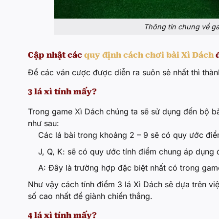
Thông tin chung về g
Cập nhật các
quy định cách chơi bài Xì Dách
đ
Để các ván cược được diễn ra suôn sẻ nhất thì thà
3 lá xì tính mấy?
Trong game Xì Dách chúng ta sẽ sử dụng đến bộ bài 
như sau:
Các lá bài trong khoảng 2 – 9 sẽ có quy ước điểm
J, Q, K: sẽ có quy ước tính điểm chung áp dụng đ
A: Đây là trường hợp đặc biệt nhất có trong game
Như vậy cách tính điểm 3 lá Xì Dách sẽ dựa trên vi
số cao nhất để giành chiến thắng.
4 lá xì tính mấy?