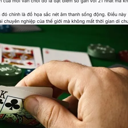
h của mỗi ván chơi đó là đạt điểm số gần với 21 nhất mà k
tín đó chính là đồ họa sắc nét âm thanh sống động. Điều nà
 chuyên nghiệp của thế giới mà không mất thời gian di ch