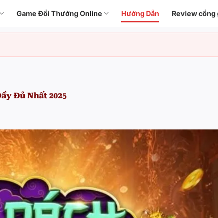
Game Đổi Thưởng Online
Hướng Dẫn
Review cổng
Đầy Đủ Nhất 2025