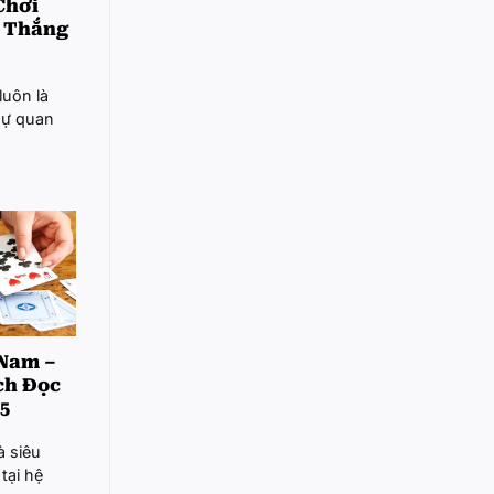
Chơi
 Thắng
luôn là
sự quan
 Nam –
ch Đọc
25
à siêu
 tại hệ