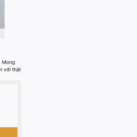
n. Mong
 với thật