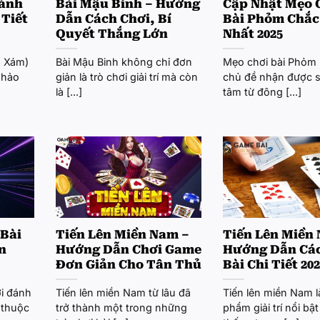
Đánh
Bài Mậu Binh – Hướng
Cập Nhật Mẹo 
 Tiết
Dẫn Cách Chơi, Bí
Bài Phỏm Chắc
Quyết Thắng Lớn
Nhất 2025
p Xám)
Bài Mậu Binh không chỉ đơn
Mẹo chơi bài Phỏm 
 hảo
giản là trò chơi giải trí mà còn
chủ đề nhận được 
là [...]
tâm từ đông [...]
 Bài
Tiến Lên Miền Nam –
Tiến Lên Miền
n
Hướng Dẫn Chơi Game
Hướng Dẫn Cá
Đơn Giản Cho Tân Thủ
Bài Chi Tiết 20
ơi đánh
Tiến lên miền Nam từ lâu đã
Tiến lên miền Nam l
 thuộc
trở thành một trong những
phẩm giải trí nổi bật