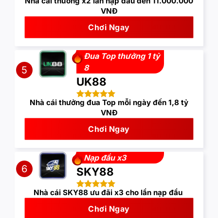
Nhà cái thưởng x2 lần nạp đầu đến 11.000.000
VNĐ
Chơi Ngay
Đua Top thưởng 1 tỷ
8
5
UK88
Nhà cái thưởng đua Top mỗi ngày đến 1,8 tỷ
VNĐ
Chơi Ngay
Nạp đầu x3
6
SKY88
Nhà cái SKY88 ưu đãi x3 cho lần nạp đầu
Chơi Ngay