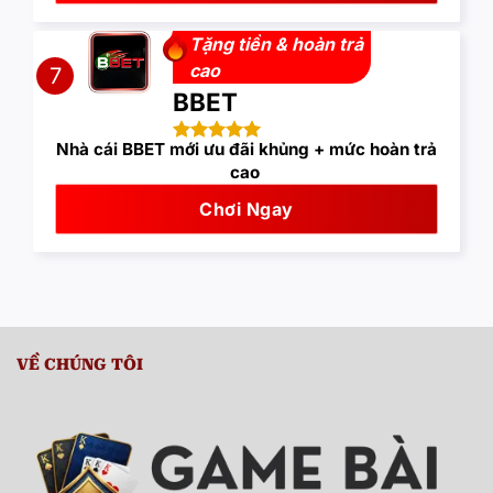
Tặng tiền & hoàn trả
cao
7
BBET
Nhà cái BBET mới ưu đãi khủng + mức hoàn trả
cao
Chơi Ngay
VỀ CHÚNG TÔI