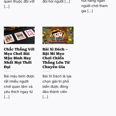
hút hàng ngàn
quen thuộc đối với
đòi hỏi người [...]
người chơi tham
[...]
gia [...]
Chắc Thắng Với
Bài Xì Dách –
Mẹo Chơi Bài
Bật Mí Mẹo
Mậu Binh Hay
Chơi Chiến
Nhất Mọi Thời
Thắng Lớn Từ
Đại
Chuyên Gia
Bài mậu binh được
Bài Xì Dách là lựa
rất nhiều người
chọn giải trí phổ
chơi quan tâm và
biến được đông
yêu thích ngay từ
đảo thành viên
[...]
[...]