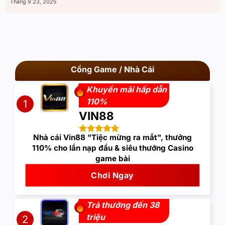
Tháng 9 23, 2025
Cổng Game / Nhà Cái
Khuyến mãi hấp dẫn
110%
1
VIN88
Nhà cái Vin88 "Tiệc mừng ra mắt", thưởng
110% cho lần nạp đầu & siêu thưởng Casino
game bài
Chơi Ngay
Trả thưởng đến 38
triệu
2