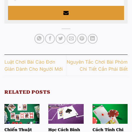
Luật Chơi Bài Cào Đơn
Nguyên Tắc Chơi Bài Phỏm
Giản Dành Cho Người Mới
Chi Tiết Cần Phải Biết
RELATED POSTS
Chiến Thuật
Học Cách Binh
Cách Tính Chi