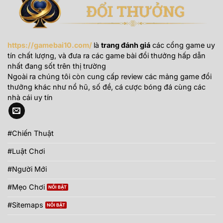
https://gamebai10.com/
là
trang đánh giá
các cổng game uy
tín chất lượng, và đưa ra các game bài đổi thưởng hấp dẫn
nhất đang sốt trên thị trường
Ngoài ra chúng tôi còn cung cấp review các mảng game đổi
thưởng khác như nổ hũ, số đề, cá cược bóng đá cùng các
nhà cái uy tín
#Chiến Thuật
#Luật Chơi
#Người Mới
#Mẹo Chơi
#Sitemaps