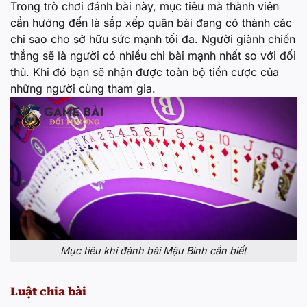
Trong trò chơi đánh bài này, mục tiêu mà thành viên
cần hướng đến là sắp xếp quân bài đang có thành các
chi sao cho sở hữu sức mạnh tối đa. Người giành chiến
thắng sẽ là người có nhiều chi bài mạnh nhất so với đối
thủ. Khi đó bạn sẽ nhận được toàn bộ tiền cược của
những người cùng tham gia.
Mục tiêu khi đánh bài Mậu Binh cần biết
Luật chia bài