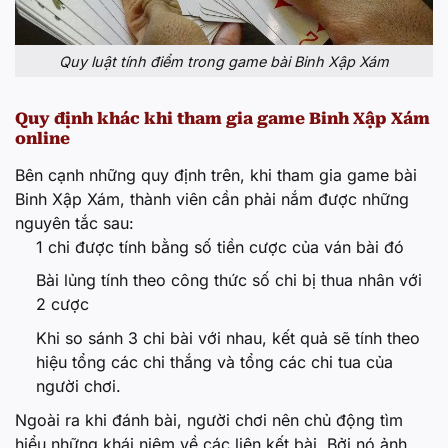
Quy luật tính điểm trong game bài Binh Xập Xám
Quy định khác khi tham gia game Binh Xập Xám
online
Bên cạnh những quy định trên, khi tham gia game bài
Binh Xập Xám, thành viên cần phải nắm được những
nguyên tắc sau:
1 chi được tính bằng số tiền cược của ván bài đó
Bài lủng tính theo công thức số chi bị thua nhân với
2 cược
Khi so sánh 3 chi bài với nhau, kết quả sẽ tính theo
hiệu tổng các chi thắng và tổng các chi tua của
người chơi.
Ngoài ra khi đánh bài, người chơi nên chủ động tìm
hiểu những khái niệm về các liên kết bài. Bởi nó ảnh