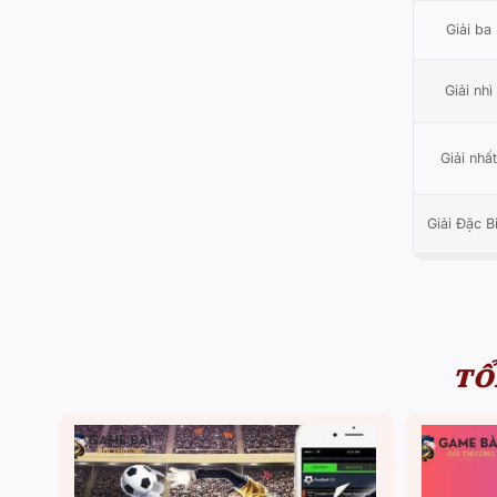
Giải ba
Giải nhì
Giải nhất
Giải Đặc B
TỔ