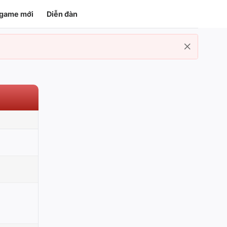
 game mới
Diễn đàn