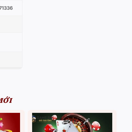
71336
MỚI