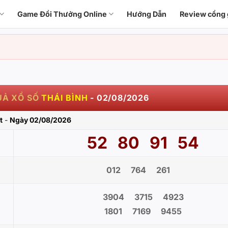
Game Đổi Thưởng Online
Hướng Dẫn
Review cổng
UẢ XỔ SỐ
THÁI BÌNH
-
02/08/2026
t
-
Ngày
02/08/2026
52
80
91
54
012
764
261
3904
3715
4923
1801
7169
9455