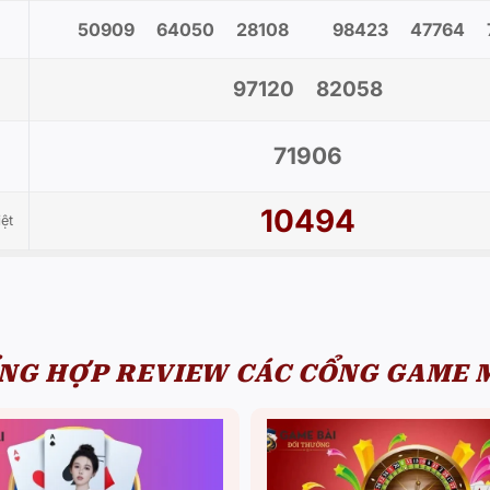
50909
64050
28108
98423
47764
97120
82058
71906
10494
iệt
NG HỢP REVIEW CÁC CỔNG GAME 