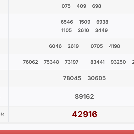
075
409
698
6546
1509
6938
m
1105
2610
3449
6046
2619
0705
4198
76062
75348
73197
83441
93250
78045
30605
89162
t
42916
iệt