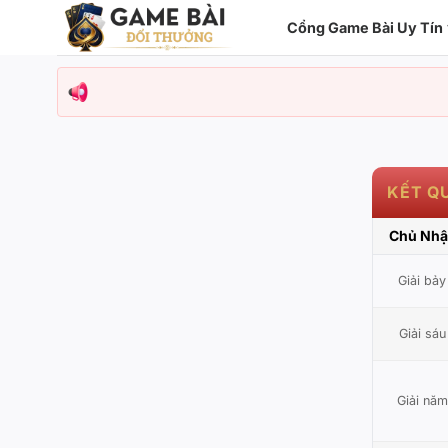
Bỏ
Cổng Game Bài Uy Tín
qua
nội
dung
KẾT Q
Chủ Nhậ
Giải bảy
Giải sáu
Giải năm