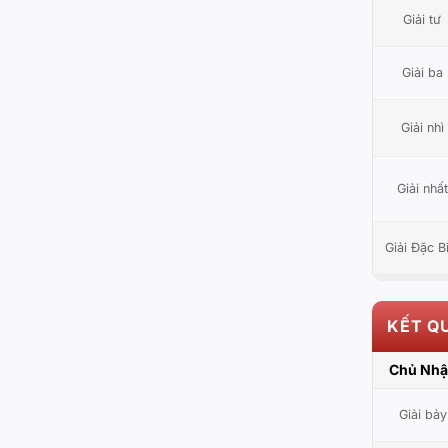
Giải tư
Giải ba
Giải nhì
Giải nhất
Giải Đặc B
KẾT Q
Chủ Nhậ
Giải bảy