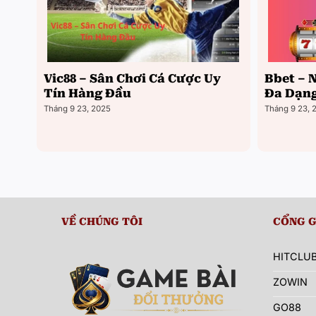
à
Vic88 – Sân Chơi Cá Cược Uy
Bbet – N
Tín Hàng Đầu
Đa Dạng
Tháng 9 23, 2025
Tháng 9 23, 
VỀ CHÚNG TÔI
CỔNG G
HITCLU
ZOWIN
GO88