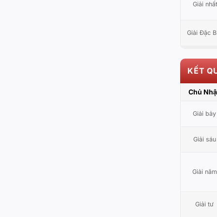
Giải nhấ
Giải Đặc B
KẾT Q
Chủ Nhậ
Giải bảy
Giải sáu
Giải năm
Giải tư