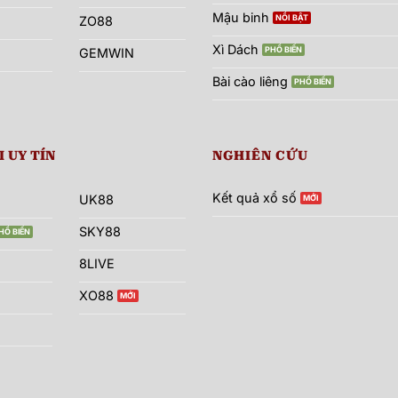
Mậu binh
ZO88
Xì Dách
GEMWIN
Bài cào liêng
I UY TÍN
NGHIÊN CỨU
Kết quả xổ số
UK88
SKY88
8LIVE
XO88