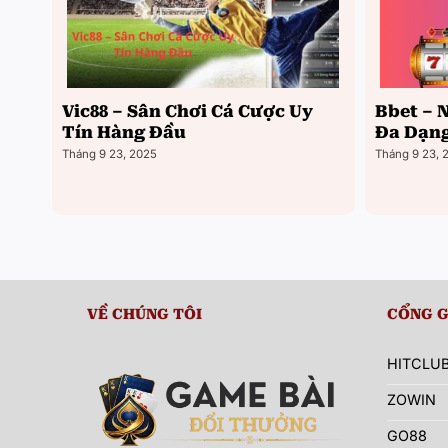
à
Vic88 – Sân Chơi Cá Cược Uy
Bbet – N
Tín Hàng Đầu
Đa Dạng
Tháng 9 23, 2025
Tháng 9 23, 
VỀ CHÚNG TÔI
CỔNG G
HITCLU
ZOWIN
GO88