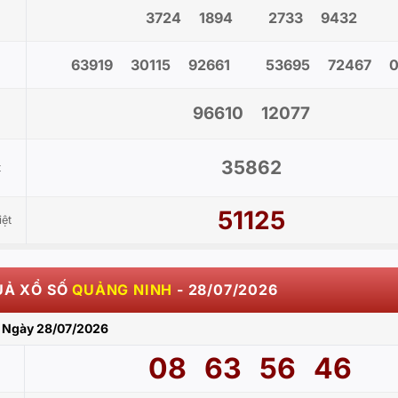
3724
1894
2733
9432
63919
30115
92661
53695
72467
0
96610
12077
35862
t
51125
iệt
UẢ XỔ SỐ
QUẢNG NINH
-
28/07/2026
-
Ngày
28/07/2026
08
63
56
46