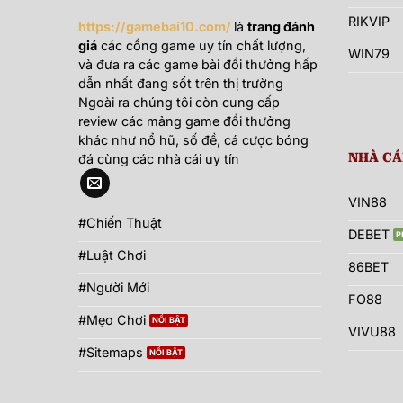
RIKVIP
https://gamebai10.com/
là
trang đánh
giá
các cổng game uy tín chất lượng,
WIN79
và đưa ra các game bài đổi thưởng hấp
dẫn nhất đang sốt trên thị trường
Ngoài ra chúng tôi còn cung cấp
review các mảng game đổi thưởng
khác như nổ hũ, số đề, cá cược bóng
NHÀ CÁ
đá cùng các nhà cái uy tín
VIN88
#Chiến Thuật
DEBET
#Luật Chơi
86BET
#Người Mới
FO88
#Mẹo Chơi
VIVU88
#Sitemaps