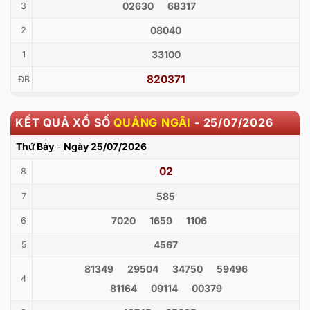
02630
68317
3
08040
2
33100
1
820371
ĐB
KẾT QUẢ XỔ SỐ
QUẢNG NGÃI
-
25/07/2026
Thứ Bảy
-
Ngày
25/07/2026
02
8
585
7
7020
1659
1106
6
4567
5
81349
29504
34750
59496
4
81164
09114
00379