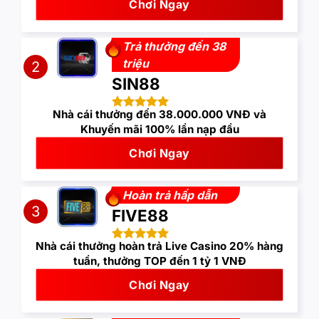
Chơi Ngay
Trả thưởng đến 38
triệu
2
SIN88
Nhà cái thưởng đến 38.000.000 VNĐ và
Khuyến mãi 100% lần nạp đầu
Chơi Ngay
Hoàn trả hấp dẫn
3
FIVE88
Nhà cái thưởng hoàn trả Live Casino 20% hàng
tuần, thưởng TOP đến 1 tỷ 1 VNĐ
Chơi Ngay