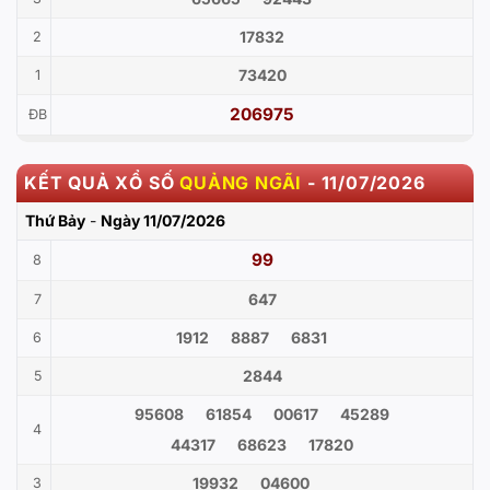
17832
2
73420
1
206975
ĐB
KẾT QUẢ XỔ SỐ
QUẢNG NGÃI
-
11/07/2026
Thứ Bảy
-
Ngày
11/07/2026
99
8
647
7
1912
8887
6831
6
2844
5
95608
61854
00617
45289
4
44317
68623
17820
19932
04600
3