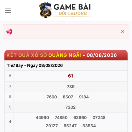
Bỏ
qua
nội
dung
KẾT QUẢ XỔ SỐ
QUẢNG NGÃI
-
08/08/2026
Thứ Bảy
-
Ngày
08/08/2026
61
8
739
7
7660
8507
9184
6
7302
5
44990
74850
63660
07248
4
29127
85247
63554