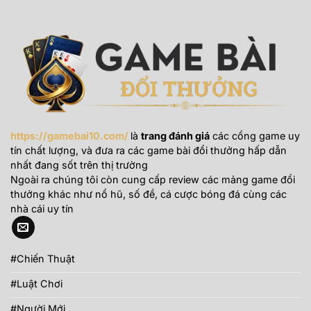
https://gamebai10.com/
là
trang đánh giá
các cổng game uy
tín chất lượng, và đưa ra các game bài đổi thưởng hấp dẫn
nhất đang sốt trên thị trường
Ngoài ra chúng tôi còn cung cấp review các mảng game đổi
thưởng khác như nổ hũ, số đề, cá cược bóng đá cùng các
nhà cái uy tín
#Chiến Thuật
#Luật Chơi
#Người Mới