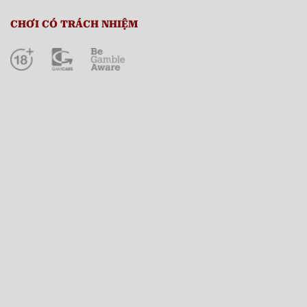
CHƠI CÓ TRÁCH NHIỆM