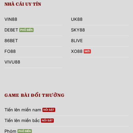
NHÀ CÁI UY TÍN
VIN88
UK88
DEBET
SKY88
86BET
8LIVE
FO88
XO88
VIVU88
GAME BÀI ĐỔI THƯỞNG
Tiến lên miền nam
Tiến lên miền bắc
Phỏm