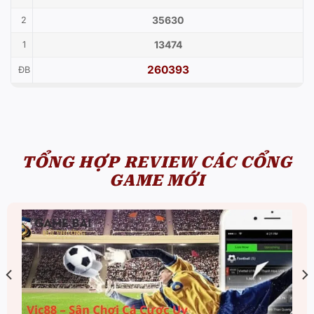
35630
2
13474
1
260393
ĐB
TỔNG HỢP REVIEW CÁC CỔNG
GAME MỚI