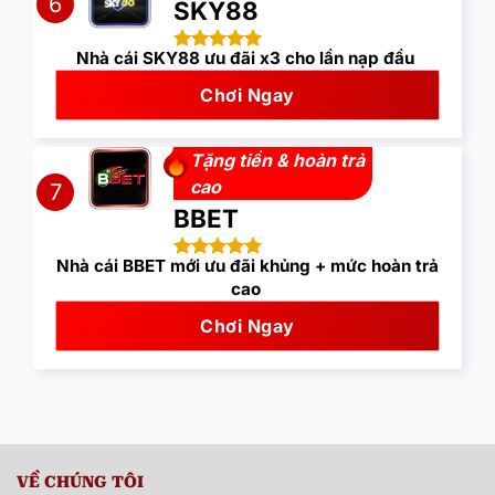
6
SKY88
Nhà cái SKY88 ưu đãi x3 cho lần nạp đầu
Chơi Ngay
Tặng tiền & hoàn trả
cao
7
BBET
Nhà cái BBET mới ưu đãi khủng + mức hoàn trả
cao
Chơi Ngay
VỀ CHÚNG TÔI