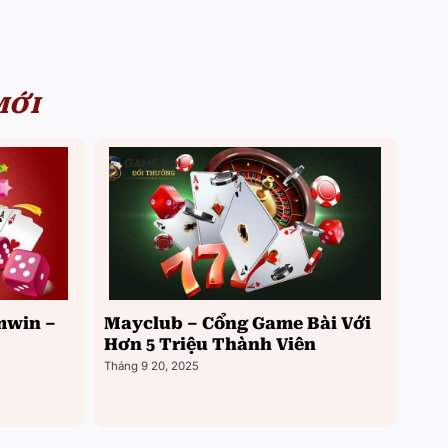
MỚI
mwin –
Mayclub – Cổng Game Bài Với
Hơn 5 Triệu Thành Viên
Tháng 9 20, 2025