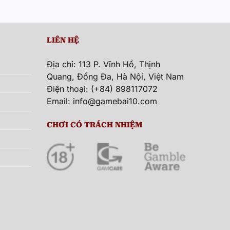
LIÊN HỆ
Địa chỉ: 113 P. Vĩnh Hồ, Thịnh
Quang, Đống Đa, Hà Nội, Việt Nam
Điện thoại: (+84) 898117072
Email:
info@gamebai10.com
CHƠI CÓ TRÁCH NHIỆM