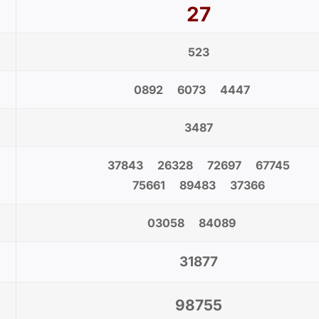
27
523
0892
6073
4447
3487
37843
26328
72697
67745
75661
89483
37366
03058
84089
31877
98755