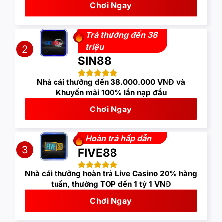
Chơi Ngay
Trả thưởng đến 38
triệu
2
SIN88
Nhà cái thưởng đến 38.000.000 VNĐ và
Khuyến mãi 100% lần nạp đầu
Chơi Ngay
Hoàn trả hấp dẫn
3
FIVE88
Nhà cái thưởng hoàn trả Live Casino 20% hàng
tuần, thưởng TOP đến 1 tỷ 1 VNĐ
Chơi Ngay