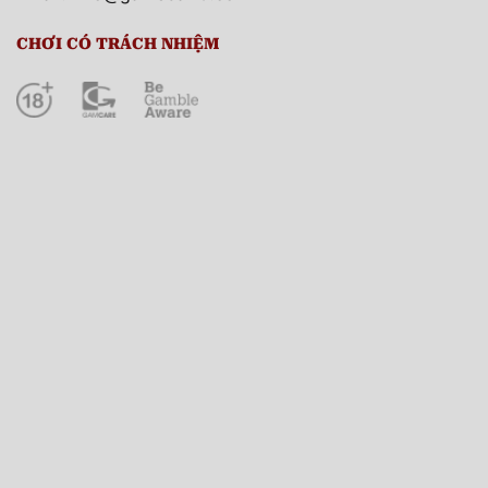
CHƠI CÓ TRÁCH NHIỆM