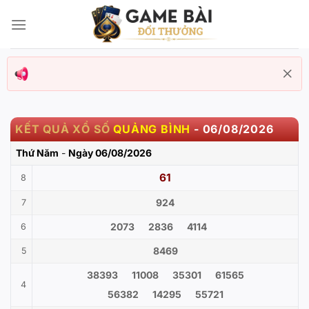
Bỏ
qua
nội
dung
KẾT QUẢ XỔ SỐ
QUẢNG BÌNH
-
06/08/2026
Thứ Năm
-
Ngày
06/08/2026
61
8
924
7
2073
2836
4114
6
8469
5
38393
11008
35301
61565
4
56382
14295
55721