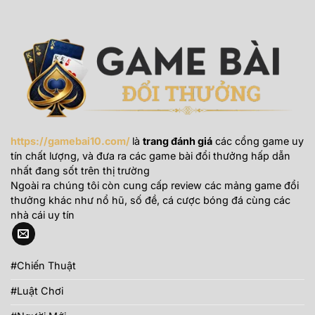
https://gamebai10.com/
là
trang đánh giá
các cổng game uy
tín chất lượng, và đưa ra các game bài đổi thưởng hấp dẫn
nhất đang sốt trên thị trường
Ngoài ra chúng tôi còn cung cấp review các mảng game đổi
thưởng khác như nổ hũ, số đề, cá cược bóng đá cùng các
nhà cái uy tín
#Chiến Thuật
#Luật Chơi