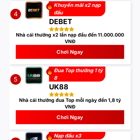
Khuyến mãi x2 nạp
đầu
4
DEBET
Nhà cái thưởng x2 lần nạp đầu đến 11.000.000
VNĐ
Chơi Ngay
Đua Top thưởng 1 tỷ
8
5
UK88
Nhà cái thưởng đua Top mỗi ngày đến 1,8 tỷ
VNĐ
Chơi Ngay
Nạp đầu x3