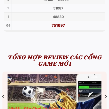
51087
2
48830
1
751697
ĐB
TỔNG HỢP REVIEW CÁC CỔNG
GAME MỚI