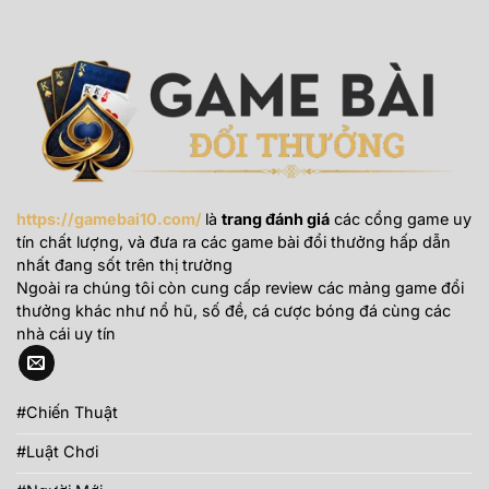
https://gamebai10.com/
là
trang đánh giá
các cổng game uy
tín chất lượng, và đưa ra các game bài đổi thưởng hấp dẫn
nhất đang sốt trên thị trường
Ngoài ra chúng tôi còn cung cấp review các mảng game đổi
thưởng khác như nổ hũ, số đề, cá cược bóng đá cùng các
nhà cái uy tín
#Chiến Thuật
#Luật Chơi