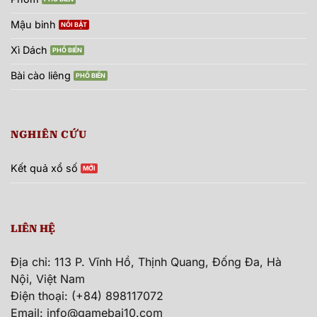
Mậu binh
Xì Dách
Bài cào liêng
NGHIÊN CỨU
Kết quả xổ số
LIÊN HỆ
Địa chỉ: 113 P. Vĩnh Hồ, Thịnh Quang, Đống Đa, Hà
Nội, Việt Nam
Điện thoại: (+84) 898117072
Email:
info@gamebai10.com