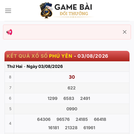
Bỏ
qua
nội
dung
KẾT QUẢ XỔ SỐ
PHÚ YÊN
-
03/08/2026
Thứ Hai
-
Ngày
03/08/2026
30
8
622
7
1299
6583
2491
6
0990
5
64306
96576
24185
66418
4
16181
21328
61961