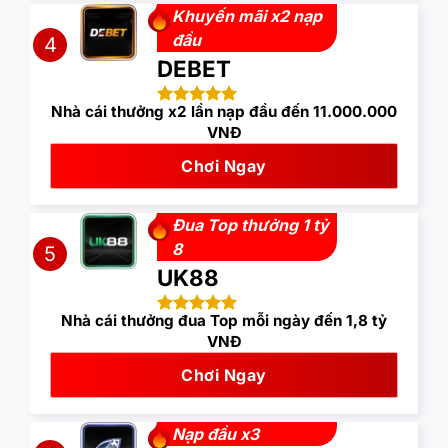
Khuyến mãi x2 nạp
đầu
4
DEBET
Nhà cái thưởng x2 lần nạp đầu đến 11.000.000
VNĐ
Chơi Ngay
Đua Top thưởng 1 tỷ
8
5
UK88
Nhà cái thưởng đua Top mỗi ngày đến 1,8 tỷ
VNĐ
Chơi Ngay
Nạp đầu x3