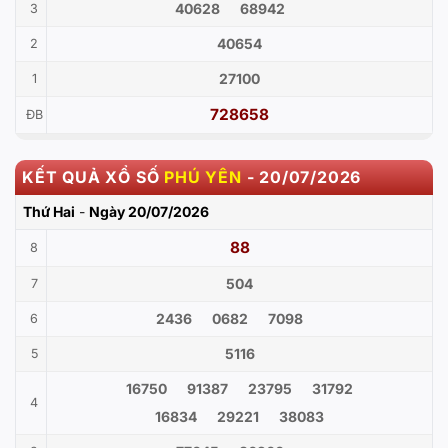
40628
68942
3
40654
2
27100
1
728658
ĐB
KẾT QUẢ XỔ SỐ
PHÚ YÊN
-
20/07/2026
Thứ Hai
-
Ngày
20/07/2026
88
8
504
7
2436
0682
7098
6
5116
5
16750
91387
23795
31792
4
16834
29221
38083