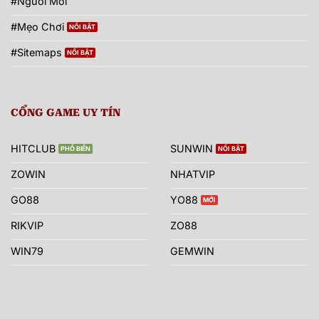
#Người Mới
#Mẹo Chơi
#Sitemaps
CỔNG GAME UY TÍN
HITCLUB
SUNWIN
ZOWIN
NHATVIP
GO88
YO88
RIKVIP
ZO88
WIN79
GEMWIN