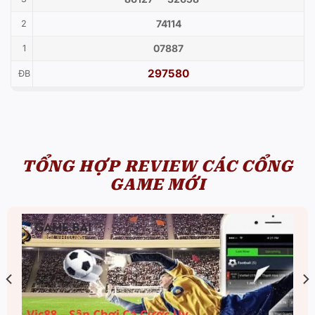
74114
2
07887
1
297580
ĐB
TỔNG HỢP REVIEW CÁC CỔNG
GAME MỚI