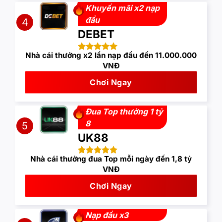
Khuyến mãi x2 nạp
đầu
4
DEBET
Nhà cái thưởng x2 lần nạp đầu đến 11.000.000
VNĐ
Chơi Ngay
Đua Top thưởng 1 tỷ
8
5
UK88
Nhà cái thưởng đua Top mỗi ngày đến 1,8 tỷ
VNĐ
Chơi Ngay
Nạp đầu x3