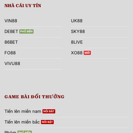
NHÀ CÁI UY TÍN
VIN88
UK88
DEBET
SKY88
86BET
8LIVE
FO88
XO88
VIVU88
GAME BÀI ĐỔI THƯỞNG
Tiến lên miền nam
Tiến lên miền bắc
Phỏm