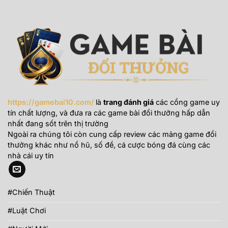
https://gamebai10.com/
là
trang đánh giá
các cổng game uy
tín chất lượng, và đưa ra các game bài đổi thưởng hấp dẫn
nhất đang sốt trên thị trường
Ngoài ra chúng tôi còn cung cấp review các mảng game đổi
thưởng khác như nổ hũ, số đề, cá cược bóng đá cùng các
nhà cái uy tín
#Chiến Thuật
#Luật Chơi