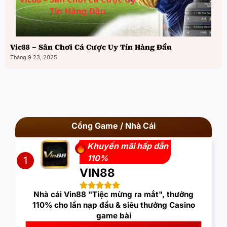
Vic88 – Sân Chơi Cá Cược Uy Tín Hàng Đầu
Tháng 9 23, 2025
Cổng Game / Nhà Cái
Khuyến mãi hấp dẫn
110%
1
VIN88
Nhà cái Vin88 "Tiệc mừng ra mắt", thưởng
110% cho lần nạp đầu & siêu thưởng Casino
game bài