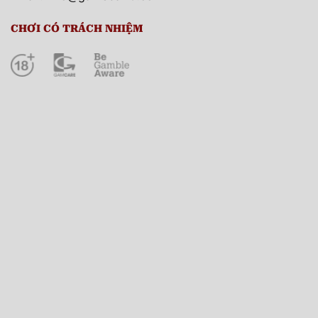
CHƠI CÓ TRÁCH NHIỆM