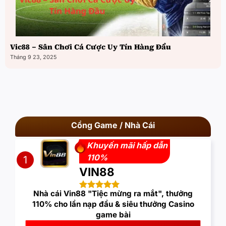
Vic88 – Sân Chơi Cá Cược Uy Tín Hàng Đầu
Tháng 9 23, 2025
Cổng Game / Nhà Cái
Khuyến mãi hấp dẫn
110%
1
VIN88
Nhà cái Vin88 "Tiệc mừng ra mắt", thưởng
110% cho lần nạp đầu & siêu thưởng Casino
game bài