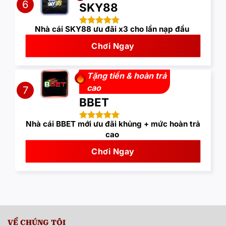
6
SKY88
Nhà cái SKY88 ưu đãi x3 cho lần nạp đầu
Chơi Ngay
Tặng tiền & hoàn trả
cao
7
BBET
Nhà cái BBET mới ưu đãi khủng + mức hoàn trả
cao
Chơi Ngay
VỀ CHÚNG TÔI