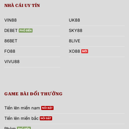
NHÀ CÁI UY TÍN
VIN88
UK88
DEBET
SKY88
86BET
8LIVE
FO88
XO88
VIVU88
GAME BÀI ĐỔI THƯỞNG
Tiến lên miền nam
Tiến lên miền bắc
Phỏm