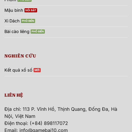
Mậu binh
Xì Dách
Bài cào liêng
NGHIÊN CỨU
Kết quả xổ số
LIÊN HỆ
Địa chỉ: 113 P. Vĩnh Hồ, Thịnh Quang, Đống Đa, Hà
Nội, Việt Nam
Điện thoại: (+84) 898117072
Email:
info@gamebai10.com