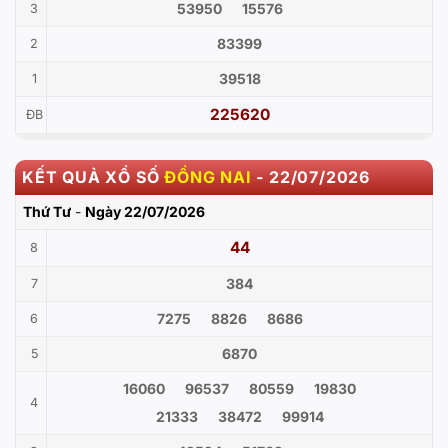
53950
15576
3
83399
2
39518
1
225620
ĐB
KẾT QUẢ XỔ SỐ
ĐỒNG NAI
-
22/07/2026
Thứ Tư
-
Ngày
22/07/2026
44
8
384
7
7275
8826
8686
6
6870
5
16060
96537
80559
19830
4
21333
38472
99914