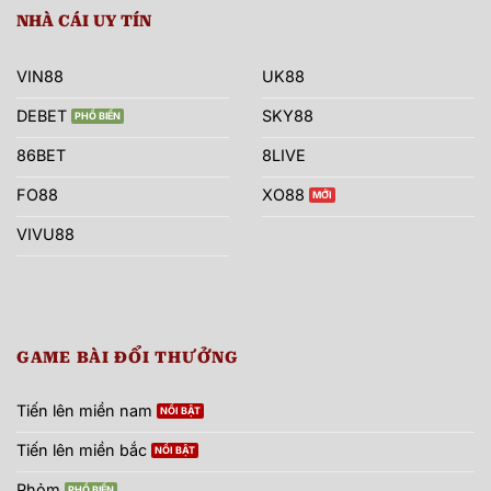
NHÀ CÁI UY TÍN
VIN88
UK88
DEBET
SKY88
86BET
8LIVE
FO88
XO88
VIVU88
GAME BÀI ĐỔI THƯỞNG
Tiến lên miền nam
Tiến lên miền bắc
Phỏm