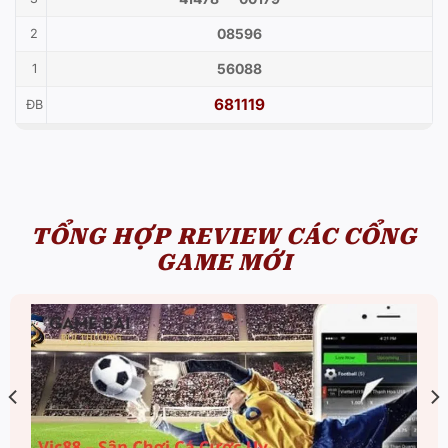
08596
2
56088
1
681119
ĐB
TỔNG HỢP REVIEW CÁC CỔNG
GAME MỚI