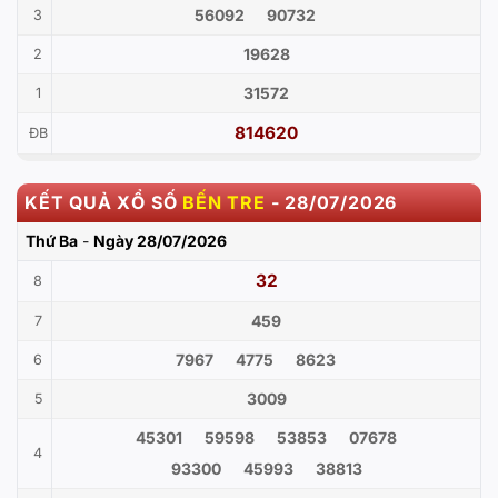
56092
90732
3
19628
2
31572
1
814620
ĐB
KẾT QUẢ XỔ SỐ
BẾN TRE
-
28/07/2026
Thứ Ba
-
Ngày
28/07/2026
32
8
459
7
7967
4775
8623
6
3009
5
45301
59598
53853
07678
4
93300
45993
38813