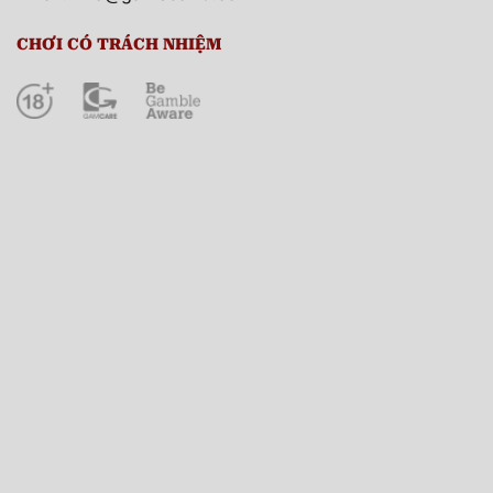
CHƠI CÓ TRÁCH NHIỆM