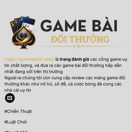
https://gamebai10.com/
là
trang đánh giá
các cổng game uy
tín chất lượng, và đưa ra các game bài đổi thưởng hấp dẫn
nhất đang sốt trên thị trường
Ngoài ra chúng tôi còn cung cấp review các mảng game đổi
thưởng khác như nổ hũ, số đề, cá cược bóng đá cùng các
nhà cái uy tín
#Chiến Thuật
#Luật Chơi