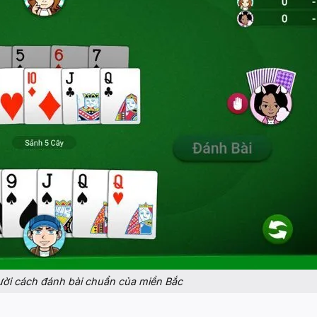
ời cách đánh bài chuẩn của miền Bắc