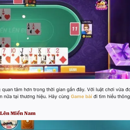
quan tâm hơn trong thời gian gần đây. Với luật chơi vừa đ
n nữa tại thương hiệu. Hãy cùng
Game bài
đi tìm hiểu thông
n Lên Miền Nam