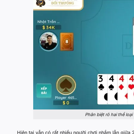
Phân biệt rõ hai thể lo
Hiện tại vẫn có rất nhiều người chơi nhầm lẫn giữa 