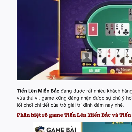
Tiến Lên Miền Bắc
đang được rất nhiều khách hàng 
vừa thú vị, game xứng đáng nhận được sự chú ý hơ
lối chơi chi tiết của trò giải trí đình đám này nhé.
Phân biệt rõ game Tiến Lên Miền Bắc và Tiế