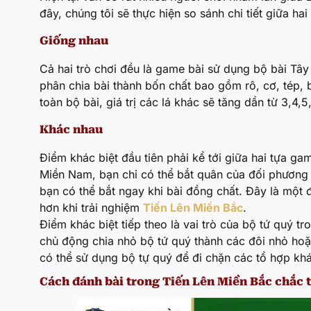
đây, chúng tôi sẽ thực hiện so sánh chi tiết giữa hai
Giống nhau
Cả hai trò chơi đều là game bài sử dụng bộ bài Tây
phân chia bài thành bốn chất bao gồm rô, cơ, tép, 
toàn bộ bài, giá trị các lá khác sẽ tăng dần từ 3,4,5,.
Khác nhau
Điểm khác biệt đầu tiên phải kể tới giữa hai tựa g
Miền Nam, bạn chỉ có thể bắt quân của đối phương nế
bạn có thể bắt ngay khi bài đồng chất. Đây là một đ
hơn khi trải nghiệm
Tiến Lên Miền Bắc
.
Điểm khác biệt tiếp theo là vai trò của bộ tứ quý t
chủ động chia nhỏ bộ tứ quý thành các đôi nhỏ hoặc 
có thể sử dụng bộ tự quý để đi chặn các tổ hợp kh
Cách đánh bài trong Tiến Lên Miền Bắc chắc 