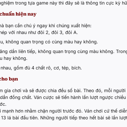
ghiệm trong tựa game này thì đây sẽ là thông tin cực kỳ hữ
 chuẩn hiện nay
mà bạn cần chú ý ngay khi chúng xuất hiện:
hép với nhau như đôi 2, đôi 3, đôi A.
hau, không quan trọng có cùng màu hay không.
ị tăng dần liên tiếp, không quan trọng cùng màu không. Tron
u hay không.
 nhau, gồm đủ 4 chất rô, cơ, tép, bích.
 cho bạn
am gia chơi và sẽ được chia đều số bài. Theo đó, mỗi người
g dần đồng chất. Ván cược sẽ tiến hành lần lượt ngược chiều
ớc.
i mạnh hơn nhằm chặn người trước đó. Ván chơi cứ thế diễn
 13 lá bài đầu tiên. Những người tiếp theo hết bài sẽ lần lượ