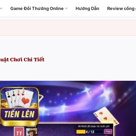
Game Đổi Thưởng Online
Hướng Dẫn
Review cổng
uật Chơi Chi Tiết