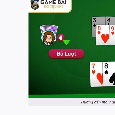
Hướng dẫn mọi ngư