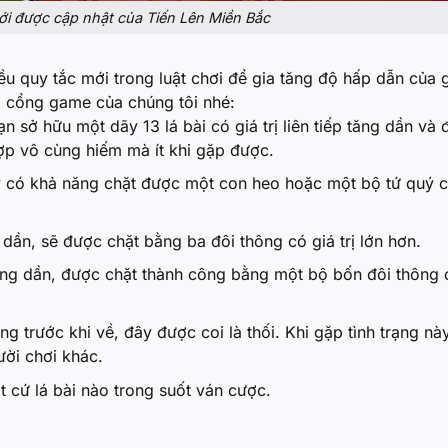
 mới được cập nhật của Tiến Lên Miền Bắc
iều quy tắc mới trong luật chơi để gia tăng độ hấp dẫn của
i cổng game của chúng tôi nhé:
ạn sở hữu một dãy 13 lá bài có giá trị liên tiếp tăng dần và
ợp vô cùng hiếm mà ít khi gặp được.
ý có khả năng chặt được một con heo hoặc một bộ tứ quý có
ng dần, sẽ được chặt bằng ba đôi thông có giá trị lớn hơn.
 tăng dần, được chặt thành công bằng một bộ bốn đôi thông c
cùng trước khi về, đây được coi là thối. Khi gặp tình trạng nà
ười chơi khác.
 cứ lá bài nào trong suốt ván cược.