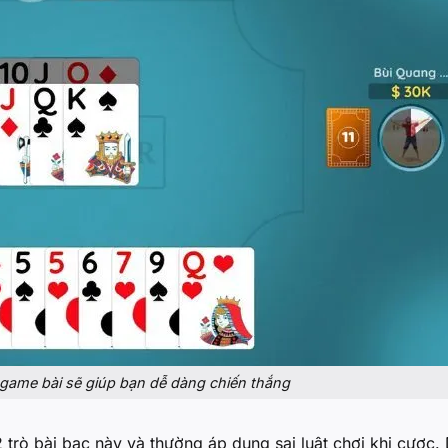
ại game bài sẽ giúp bạn dễ dàng chiến thắng
2 trò bài bạc này và thường áp dụng sai luật chơi khi cược.