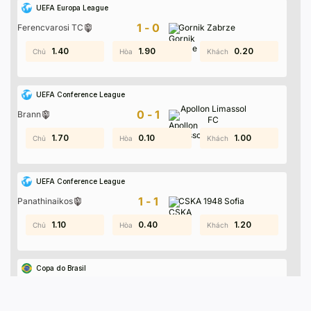
UEFA Europa League
1-0
Ferencvarosi TC
Gornik Zabrze
1.50
1.40
0.50
1.90
1.10
0.20
UEFA Conference League
Apollon Limassol
0-1
Brann
FC
0.50
1.70
1.50
0.10
0.40
1.00
UEFA Conference League
1-1
Panathinaikos
CSKA 1948 Sofia
1.30
1.10
1.50
0.40
1.70
1.20
Copa do Brasil
0-1
Remo Belem (PA)
Santos