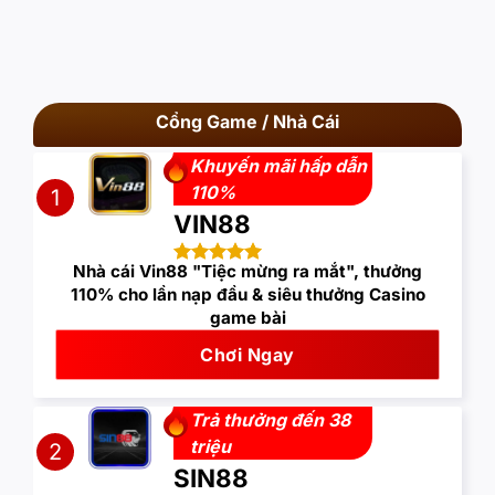
Cổng Game / Nhà Cái
Khuyến mãi hấp dẫn
110%
1
VIN88
Nhà cái Vin88 "Tiệc mừng ra mắt", thưởng
110% cho lần nạp đầu & siêu thưởng Casino
game bài
Chơi Ngay
Trả thưởng đến 38
triệu
2
SIN88