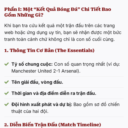
1.60
0.50
0.50
0.60
0.20
0.10
Phần I: Một “Kết Quả Bóng Đá” Chi Tiết Bao
Gồm Những Gì?
Copa do Brasil
Khi bạn tra cứu kết quả một trận đấu trên các trang
2-0
Cruzeiro
Chapecoense SC
web hoặc ứng dụng uy tín, bạn sẽ nhận được một bức
0.90
0.60
0.30
0.80
0.20
0.20
tranh toàn cảnh chứ không chỉ là con số cuối cùng.
1. Thông Tin Cơ Bản (The Essentials)
Argentine Division 1
Estudiantes La
1-0
Boca Juniors
Tỷ số chung cuộc:
Con số quan trọng nhất (ví dụ:
Plata
Manchester United 2-1 Arsenal).
0.80
1.20
1.60
1.90
1.90
1.80
Tên giải đấu, vòng đấu.
Chile Cup
Thời gian và địa điểm diễn ra trận đấu.
Universidad de
0-1
Union San Felipe
Chile
Đội hình xuất phát và dự bị:
Bao gồm sơ đồ chiến
0.40
1.70
1.00
0.50
0.90
1.00
thuật của hai đội.
2. Diễn Biến Trận Đấu (Match Timeline)
Chile Cup