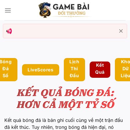
Bỏ
qua
nội
dung
Bóng
Lịch
Kh
Kết
Đá
Thi
Dữ
LiveScores
Quả
Số
Đấu
Liệ
KẾT QUẢ BÓNG ĐÁ:
HƠN CẢ MỘT TỶ SỐ
Kết quả bóng đá là bản ghi cuối cùng về một trận đấu
đã kết thúc. Tuy nhiên, trong bóng đá hiện đại, nó