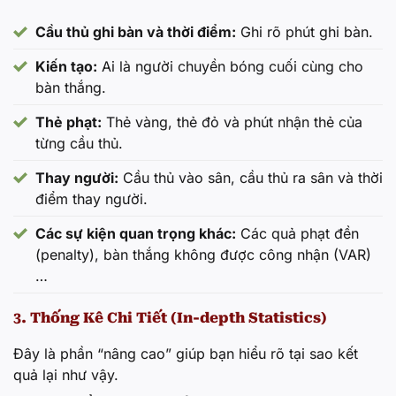
Santiago
0-4
Union La Calera
Wanderers
Cầu thủ ghi bàn và thời điểm:
Ghi rõ phút ghi bàn.
0.80
0.80
2.00
1.90
1.90
1.10
Kiến tạo:
Ai là người chuyền bóng cuối cùng cho
bàn thắng.
Thẻ phạt:
Thẻ vàng, thẻ đỏ và phút nhận thẻ của
từng cầu thủ.
Thay người:
Cầu thủ vào sân, cầu thủ ra sân và thời
điểm thay người.
Các sự kiện quan trọng khác:
Các quả phạt đền
(penalty), bàn thắng không được công nhận (VAR)
…
3. Thống Kê Chi Tiết (In-depth Statistics)
Đây là phần “nâng cao” giúp bạn hiểu rõ tại sao kết
quả lại như vậy.