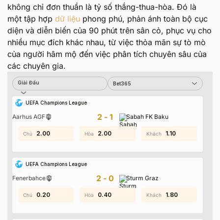
không chỉ đơn thuần là tỷ số thắng-thua-hòa. Đó là
một tập hợp
dữ liệu
phong phú, phản ánh toàn bộ cục
diện và diễn biến của 90 phút trên sân cỏ, phục vụ cho
nhiều mục đích khác nhau, từ việc thỏa mãn sự tò mò
của người hâm mộ đến việc phân tích chuyên sâu của
các chuyên gia.
Giải Đấu
Giải Đấu
Bet365
Bet365
UEFA Champions League
2-1
Aarhus AGF
Sabah FK Baku
0.70
2.00
1.60
2.00
0.20
1.10
UEFA Champions League
2-0
Fenerbahce
Sturm Graz
0.90
0.20
1.90
0.40
0.20
1.80