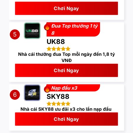
Chơi Ngay
Đua Top thưởng 1 tỷ
8
5
UK88
Nhà cái thưởng đua Top mỗi ngày đến 1,8 tỷ
VNĐ
Chơi Ngay
Nạp đầu x3
6
SKY88
Nhà cái SKY88 ưu đãi x3 cho lần nạp đầu
Chơi Ngay