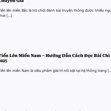
Chuyên Gia
iến lên miền Bắc là trò chơi đánh bài truyền thống được nhiều ng
hơi [...]
Tiến Lên Miền Nam – Hướng Dẫn Cách Đọc Bài Chi 
2025
iến lên miền Nam là siêu phẩm giải trí nổi bật tại hệ thống trang [..