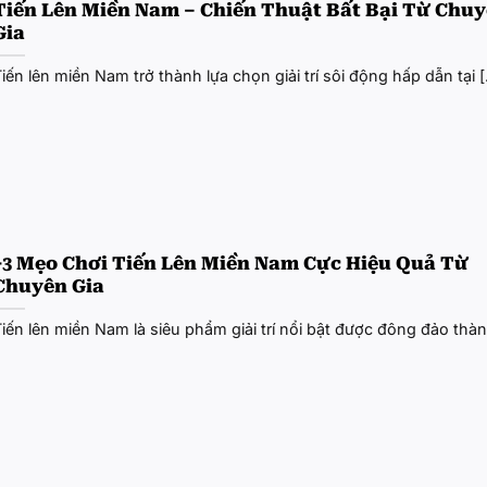
Tiến Lên Miền Nam – Chiến Thuật Bất Bại Từ Chu
Gia
iến lên miền Nam trở thành lựa chọn giải trí sôi động hấp dẫn tại [.
+3 Mẹo Chơi Tiến Lên Miền Nam Cực Hiệu Quả Từ
Chuyên Gia
iến lên miền Nam là siêu phẩm giải trí nổi bật được đông đảo thành