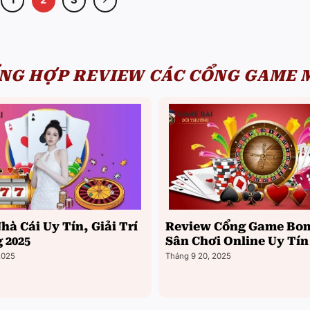
1
2
3
NG HỢP REVIEW CÁC CỔNG GAME 
hà Cái Uy Tín, Giải Trí
Review Cổng Game Bo
 2025
Sân Chơi Online Uy Tín
2025
Tháng 9 20, 2025