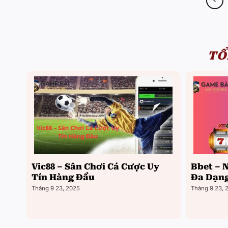
TỔ
à
Vic88 – Sân Chơi Cá Cược Uy
Bbet – N
Tín Hàng Đầu
Đa Dạng
Tháng 9 23, 2025
Tháng 9 23, 