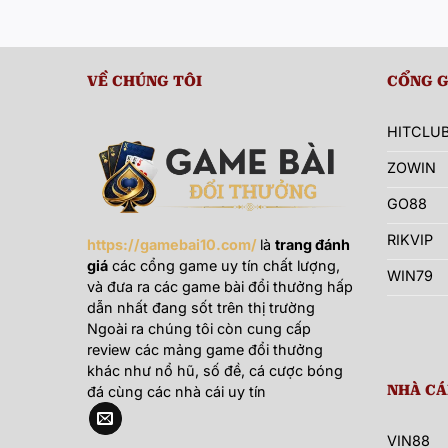
VỀ CHÚNG TÔI
CỔNG G
HITCLU
ZOWIN
GO88
RIKVIP
https://gamebai10.com/
là
trang đánh
giá
các cổng game uy tín chất lượng,
WIN79
và đưa ra các game bài đổi thưởng hấp
dẫn nhất đang sốt trên thị trường
Ngoài ra chúng tôi còn cung cấp
review các mảng game đổi thưởng
khác như nổ hũ, số đề, cá cược bóng
NHÀ CÁ
đá cùng các nhà cái uy tín
VIN88