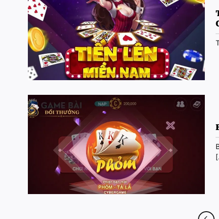
T
B
[