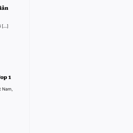
iản
[...]
op 1
ệt Nam,