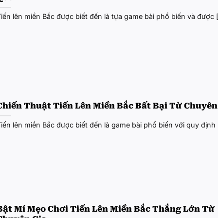
iến lên miền Bắc được biết đến là tựa game bài phổ biến và được [.
Chiến Thuật Tiến Lên Miền Bắc Bất Bại Từ Chuyên
iến lên miền Bắc được biết đến là game bài phổ biến với quy định [
Bật Mí Mẹo Chơi Tiến Lên Miền Bắc Thắng Lớn Từ