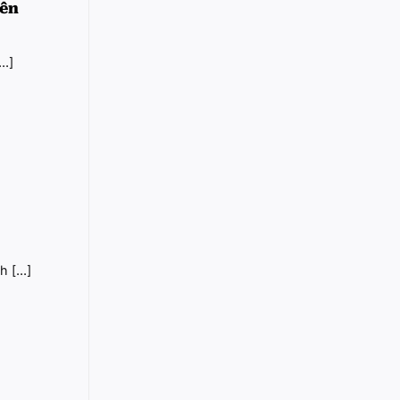
yên
..]
 [...]