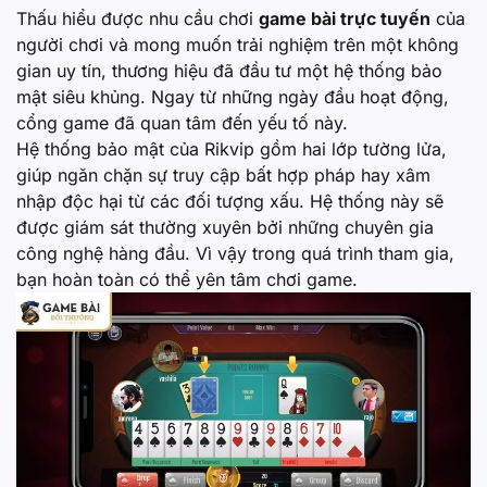
Thấu hiểu được nhu cầu chơi
game bài trực tuyến
của
người chơi và mong muốn trải nghiệm trên một không
gian uy tín, thương hiệu đã đầu tư một hệ thống bảo
mật siêu khủng. Ngay từ những ngày đầu hoạt động,
cổng game đã quan tâm đến yếu tố này.
Hệ thống bảo mật của Rikvip gồm hai lớp tường lửa,
giúp ngăn chặn sự truy cập bất hợp pháp hay xâm
nhập độc hại từ các đối tượng xấu. Hệ thống này sẽ
được giám sát thường xuyên bởi những chuyên gia
công nghệ hàng đầu. Vì vậy trong quá trình tham gia,
bạn hoàn toàn có thể yên tâm chơi game.