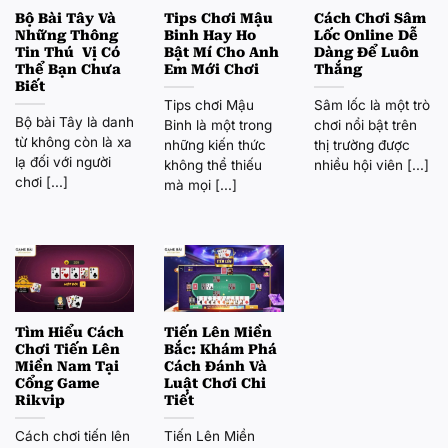
Bộ Bài Tây Và
Tips Chơi Mậu
Cách Chơi Sâm
Những Thông
Binh Hay Ho
Lốc Online Dễ
Tin Thú Vị Có
Bật Mí Cho Anh
Dàng Để Luôn
Thể Bạn Chưa
Em Mới Chơi
Thắng
Biết
Tips chơi Mậu
Sâm lốc là một trò
Bộ bài Tây là danh
Binh là một trong
chơi nổi bật trên
từ không còn là xa
những kiến thức
thị trường được
lạ đối với người
không thể thiếu
nhiều hội viên [...]
chơi [...]
mà mọi [...]
Tìm Hiểu Cách
Tiến Lên Miền
Chơi Tiến Lên
Bắc: Khám Phá
Miền Nam Tại
Cách Đánh Và
Cổng Game
Luật Chơi Chi
Rikvip
Tiết
Cách chơi tiến lên
Tiến Lên Miền