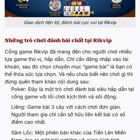
Giao dịch tiện lợi, đánh bài cực vui tại Rikvip
Những trò chơi đánh bài chất tại Rikvip
Cổng game Rikvip đã mang đến cho người chơi nhiều
tựa game thú vị, hấp dẫn. Chỉ cần đăng nhập vào tài
khoản, sau đó chọn chuyên mục “game bài” là bạn có
thể thỏa sức lựa chọn. Và nếu chưa biết nên chơi gì thì
đừng quên tham khảo nội dung sau:
Poker: Đây là một trò chơi đánh bài siêu hấp dẫn tại
cổng game với lối chơi kịch tính và sôi động.
Liêng: Game bài 3 cây với cách chơi đơn giản.
Người tham gia chỉ cần sở hữu liên kết bài có số
điểm cao nhất.
Sâm Lốc: Một phiên bản khác của Tiến Lên Miền