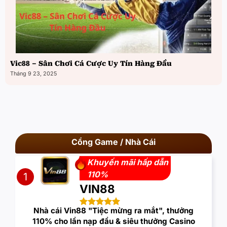
Vic88 – Sân Chơi Cá Cược Uy Tín Hàng Đầu
Tháng 9 23, 2025
Cổng Game / Nhà Cái
Khuyến mãi hấp dẫn
110%
1
VIN88
Nhà cái Vin88 "Tiệc mừng ra mắt", thưởng
110% cho lần nạp đầu & siêu thưởng Casino