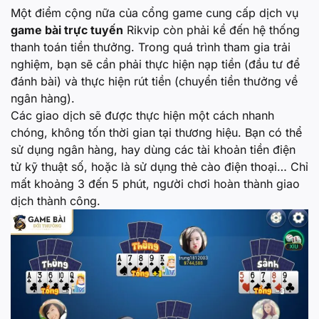
Một điểm cộng nữa của cổng game cung cấp dịch vụ
game bài trực tuyến
Rikvip còn phải kể đến hệ thống
thanh toán tiền thưởng. Trong quá trình tham gia trải
nghiệm, bạn sẽ cần phải thực hiện nạp tiền (đầu tư để
đánh bài) và thực hiện rút tiền (chuyển tiền thưởng về
ngân hàng).
Các giao dịch sẽ được thực hiện một cách nhanh
chóng, không tốn thời gian tại thương hiệu. Bạn có thể
sử dụng ngân hàng, hay dùng các tài khoản tiền điện
tử kỹ thuật số, hoặc là sử dụng thẻ cào điện thoại… Chỉ
mất khoảng 3 đến 5 phút, người chơi hoàn thành giao
dịch thành công.