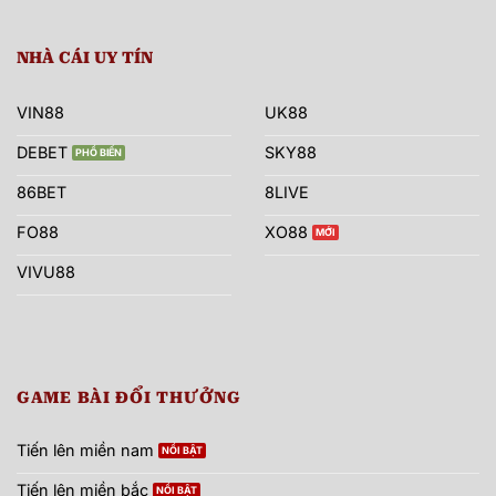
NHÀ CÁI UY TÍN
VIN88
UK88
DEBET
SKY88
86BET
8LIVE
FO88
XO88
VIVU88
GAME BÀI ĐỔI THƯỞNG
Tiến lên miền nam
Tiến lên miền bắc