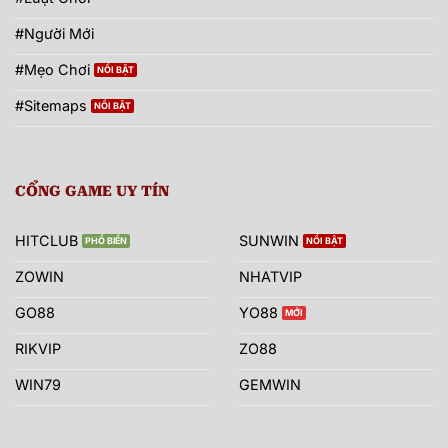
#Người Mới
#Mẹo Chơi
#Sitemaps
CỔNG GAME UY TÍN
HITCLUB
SUNWIN
ZOWIN
NHATVIP
GO88
YO88
RIKVIP
ZO88
WIN79
GEMWIN