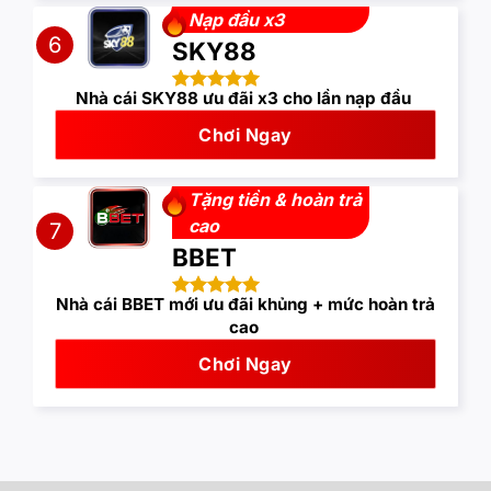
Nạp đầu x3
6
SKY88
Nhà cái SKY88 ưu đãi x3 cho lần nạp đầu
Chơi Ngay
Tặng tiền & hoàn trả
cao
7
BBET
Nhà cái BBET mới ưu đãi khủng + mức hoàn trả
cao
Chơi Ngay