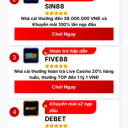
SIN88
Nhà cái thưởng đến 38.000.000 VNĐ và
Khuyến mãi 100% lần nạp đầu
Chơi Ngay
Hoàn trả hấp dẫn
3
FIVE88
Nhà cái thưởng hoàn trả Live Casino 20% hàng
tuần, thưởng TOP đến 1 tỷ 1 VNĐ
Chơi Ngay
Khuyến mãi x2 nạp
đầu
4
DEBET