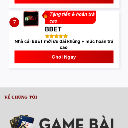
Tặng tiền & hoàn trả
cao
7
BBET
Nhà cái BBET mới ưu đãi khủng + mức hoàn trả
cao
Chơi Ngay
VỀ CHÚNG TÔI