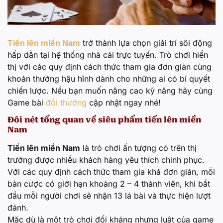
Tiến lên miền Nam
trở thành lựa chọn giải trí sôi động
hấp dẫn tại hệ thống nhà cái trực tuyến. Trò chơi hiển
thị với các quy định cách thức tham gia đơn giản cùng
khoản thưởng hậu hĩnh dành cho những ai có bí quyết
chiến lược. Nếu bạn muốn nâng cao kỹ năng hãy cùng
Game bài
đổi thưởng
cập nhật ngay nhé!
Đôi nét tổng quan về siêu phẩm tiến lên miền
Nam
Tiến lên miền Nam
là trò chơi ấn tượng có trên thị
trường được nhiều khách hàng yêu thích chinh phục.
Với các quy định cách thức tham gia khá đơn giản, mỗi
bàn cược có giới hạn khoảng 2 – 4 thành viên, khi bắt
đầu mỗi người chơi sẽ nhận 13 lá bài và thực hiện lượt
đánh.
Mặc dù là một trò chơi đối kháng nhưng luật của game