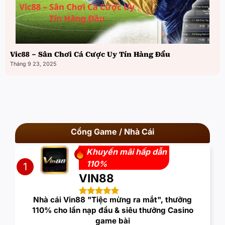
Vic88 – Sân Chơi Cá Cược Uy Tín Hàng Đầu
Tháng 9 23, 2025
Cổng Game / Nhà Cái
Khuyến mãi hấp dẫn
110%
1
VIN88
Nhà cái Vin88 "Tiệc mừng ra mắt", thưởng
110% cho lần nạp đầu & siêu thưởng Casino
game bài