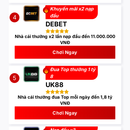
Khuyến mãi x2 nạp
đầu
4
DEBET
Nhà cái thưởng x2 lần nạp đầu đến 11.000.000
VNĐ
Chơi Ngay
Đua Top thưởng 1 tỷ
8
5
UK88
Nhà cái thưởng đua Top mỗi ngày đến 1,8 tỷ
VNĐ
Chơi Ngay