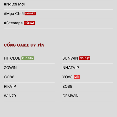
#Người Mới
#Mẹo Chơi
#Sitemaps
CỔNG GAME UY TÍN
HITCLUB
SUNWIN
ZOWIN
NHATVIP
GO88
YO88
RIKVIP
ZO88
WIN79
GEMWIN