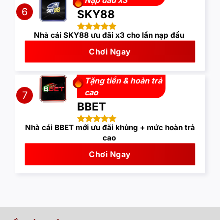
Nạp đầu x3
6
SKY88
Nhà cái SKY88 ưu đãi x3 cho lần nạp đầu
Chơi Ngay
Tặng tiền & hoàn trả
cao
7
BBET
Nhà cái BBET mới ưu đãi khủng + mức hoàn trả
cao
Chơi Ngay