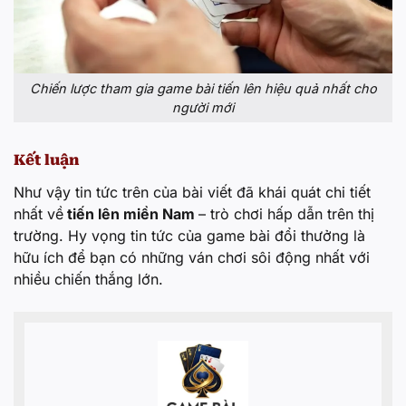
Chiến lược tham gia game bài tiến lên hiệu quả nhất cho
người mới
Kết luận
Như vậy tin tức trên của bài viết đã khái quát chi tiết
nhất về
tiến lên miền Nam
– trò chơi hấp dẫn trên thị
trường. Hy vọng tin tức của game bài đổi thưởng là
hữu ích để bạn có những ván chơi sôi động nhất với
nhiều chiến thắng lớn.