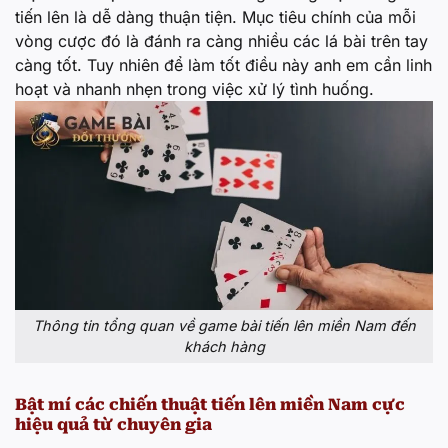
tiến lên là dễ dàng thuận tiện. Mục tiêu chính của mỗi
vòng cược đó là đánh ra càng nhiều các lá bài trên tay
càng tốt. Tuy nhiên để làm tốt điều này anh em cần linh
hoạt và nhanh nhẹn trong việc xử lý tình huống.
Thông tin tổng quan về game bài tiến lên miền Nam đến
khách hàng
Bật mí các chiến thuật tiến lên miền Nam cực
hiệu quả từ chuyên gia