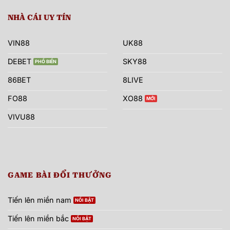
NHÀ CÁI UY TÍN
VIN88
UK88
DEBET
SKY88
86BET
8LIVE
FO88
XO88
VIVU88
GAME BÀI ĐỔI THƯỞNG
Tiến lên miền nam
Tiến lên miền bắc