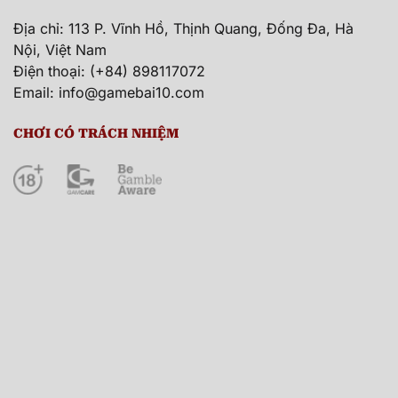
Địa chỉ: 113 P. Vĩnh Hồ, Thịnh Quang, Đống Đa, Hà
Nội, Việt Nam
Điện thoại: (+84) 898117072
Email:
info@gamebai10.com
CHƠI CÓ TRÁCH NHIỆM