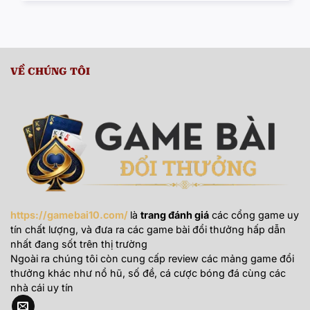
VỀ CHÚNG TÔI
https://gamebai10.com/
là
trang đánh giá
các cổng game uy
tín chất lượng, và đưa ra các game bài đổi thưởng hấp dẫn
nhất đang sốt trên thị trường
Ngoài ra chúng tôi còn cung cấp review các mảng game đổi
thưởng khác như nổ hũ, số đề, cá cược bóng đá cùng các
nhà cái uy tín