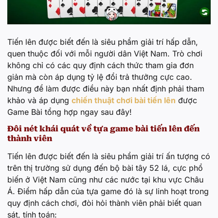
Tiến lên được biết đến là siêu phẩm giải trí hấp dẫn,
quen thuộc đối với mỗi người dân Việt Nam. Trò chơi
không chỉ có các quy định cách thức tham gia đơn
giản mà còn áp dụng tỷ lệ đổi trả thưởng cực cao.
Nhưng để làm được điều này bạn nhất định phải tham
khảo và áp dụng
chiến thuật chơi bài tiến lên
được
Game Bài tổng hợp ngay sau đây!
Đôi nét khái quát về tựa game bài tiến lên đến
thành viên
Tiến lên được biết đến là siêu phẩm giải trí ấn tượng có
trên thị trường sử dụng đến bộ bài tây 52 lá, cực phổ
biến ở Việt Nam cũng như các nước tại khu vực Châu
Á. Điểm hấp dẫn của tựa game đó là sự linh hoạt trong
quy định cách chơi, đòi hỏi thành viên phải biết quan
sát, tính toán: