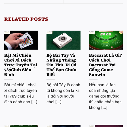
RELATED POSTS
Bật Mí Chiêu
Bộ Bài Tây Và
Baccarat Là Gì?
Chơi Xì Dách
Những Thông
Cách Chơi
Trực Tuyến Tại
Tin Thú Vị Có
Baccarat Tại
789Club Siêu
Thể Bạn Chưa
Cổng Game
Đỉnh
Biết
Sunwin
Bật mí chiêu chơi
Bộ bài Tây là danh
Nếu bạn là fan
xì dách trực tuyến
từ không còn là xa
của những tựa
tại 789 club siêu
lạ đối với người
game đổi thưởng
đỉnh dành cho [...]
chơi [...]
thì chắc chắn bạn
không [...]