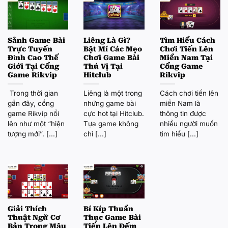
Sảnh Game Bài
Liêng Là Gì?
Tìm Hiểu Cách
Trực Tuyến
Bật Mí Các Mẹo
Chơi Tiến Lên
Đỉnh Cao Thế
Chơi Game Bài
Miền Nam Tại
Giới Tại Cổng
Thú Vị Tại
Cổng Game
Game Rikvip
Hitclub
Rikvip
Trong thời gian
Liêng là một trong
Cách chơi tiến lên
gần đây, cổng
những game bài
miền Nam là
game Rikvip nổi
cực hot tại Hitclub.
thông tin được
lên như một “hiện
Tựa game không
nhiều người muốn
tượng mới”. [...]
chỉ [...]
tìm hiểu [...]
Giải Thích
Bí Kíp Thuần
Thuật Ngữ Cơ
Thục Game Bài
Bản Trong Mậu
Tiến Lên Đếm