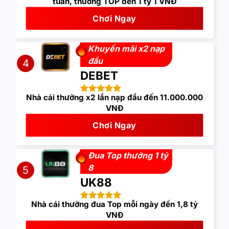
tuần, thưởng TOP đến 1 tỷ 1 VNĐ
Chơi Ngay
Khuyến mãi x2 nạp
đầu
4
DEBET
Nhà cái thưởng x2 lần nạp đầu đến 11.000.000
VNĐ
Chơi Ngay
Đua Top thưởng 1 tỷ
8
5
UK88
Nhà cái thưởng đua Top mỗi ngày đến 1,8 tỷ
VNĐ