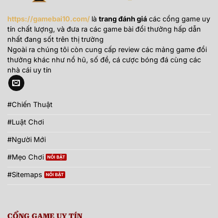
https://gamebai10.com/
là
trang đánh giá
các cổng game uy
tín chất lượng, và đưa ra các game bài đổi thưởng hấp dẫn
nhất đang sốt trên thị trường
Ngoài ra chúng tôi còn cung cấp review các mảng game đổi
thưởng khác như nổ hũ, số đề, cá cược bóng đá cùng các
nhà cái uy tín
#Chiến Thuật
#Luật Chơi
#Người Mới
#Mẹo Chơi
#Sitemaps
CỔNG GAME UY TÍN