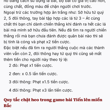
hồ bằng cách sử dụng lá bài, bộ bài có giá trị cao hơn,
cùng chất, đồng màu để chặn người chơi trước.
Ngoại trừ các trường hợp ăn trắng như: Sở hữu tứ quý
2, 5 đôi thông, tay bài tập hợp các lá từ 3 – Át cùng
chất thì bạn chỉ dành chiến thắng khi đánh ra hết các lá
bài mà mình sở hữu đầu tiên. Nếu đã tìm ra người chiến
thắng rồi mà bạn chưa đánh được quân bài nào thì sẽ
bị tính là cóng và phạt x2 tiền cược.
Đặc biệt nếu đã tìm ra người thắng cuộc mà các thành
viên vẫn còn 2, đôi thông hay tứ quý thì cũng sẽ mất
thêm tiền cho người này theo tỷ lệ:
2 đỏ: Phạt x1 tiền cược.
2 đen: x 0.5 lần tiền cược.
3 đôi thông: Phạt x1.5 tiền cược.
4 đôi thông: Phạt x3 lần tiền cược.
Quy tắc chặt heo trong game bài Tiến lên miền
Bắc