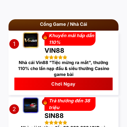
Cổng Game / Nhà Cái
Khuyến mãi hấp dẫn
110%
1
VIN88
Nhà cái Vin88 "Tiệc mừng ra mắt", thưởng
110% cho lần nạp đầu & siêu thưởng Casino
game bài
Chơi Ngay
Trả thưởng đến 38
triệu
2
SIN88