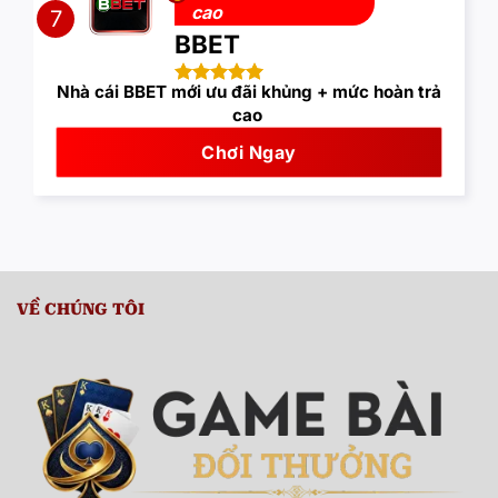
cao
7
BBET
Nhà cái BBET mới ưu đãi khủng + mức hoàn trả
cao
Chơi Ngay
VỀ CHÚNG TÔI