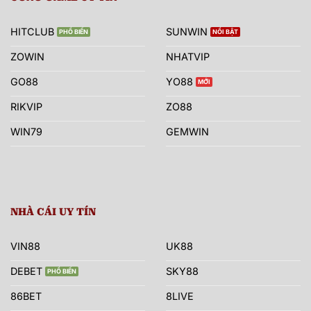
HITCLUB
SUNWIN
ZOWIN
NHATVIP
GO88
YO88
RIKVIP
ZO88
WIN79
GEMWIN
NHÀ CÁI UY TÍN
VIN88
UK88
DEBET
SKY88
86BET
8LIVE