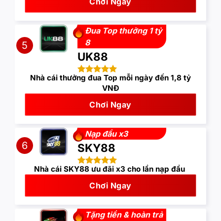
Chơi Ngay
Đua Top thưởng 1 tỷ
8
5
UK88
Nhà cái thưởng đua Top mỗi ngày đến 1,8 tỷ
VNĐ
Chơi Ngay
Nạp đầu x3
6
SKY88
Nhà cái SKY88 ưu đãi x3 cho lần nạp đầu
Chơi Ngay
Tặng tiền & hoàn trả