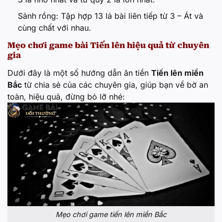
Sảnh rồng: Tập hợp 13 lá bài liên tiếp từ 3 – Át và
cùng chất với nhau.
Mẹo chơi game bài Tiến lên hiệu quả từ chuyên
gia
Dưới đây là một số hướng dẫn ăn tiền
Tiến lên miền
Bắc
từ chia sẻ của các chuyên gia, giúp bạn về bờ an
toàn, hiệu quả, đừng bỏ lỡ nhé:
Mẹo chơi game tiến lên miền Bắc