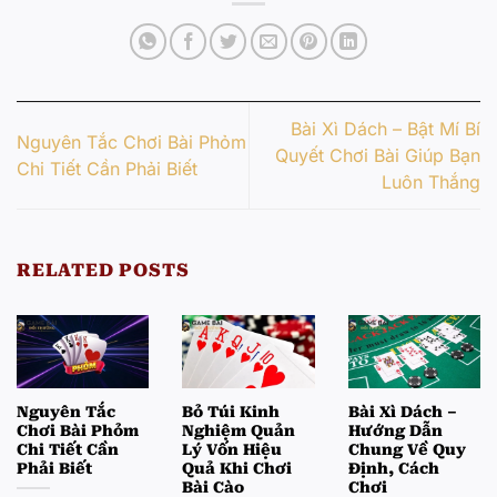
Bài Xì Dách – Bật Mí Bí
Nguyên Tắc Chơi Bài Phỏm
Quyết Chơi Bài Giúp Bạn
Chi Tiết Cần Phải Biết
Luôn Thắng
RELATED POSTS
Nguyên Tắc
Bỏ Túi Kinh
Bài Xì Dách –
Chơi Bài Phỏm
Nghiệm Quản
Hướng Dẫn
Chi Tiết Cần
Lý Vốn Hiệu
Chung Về Quy
Phải Biết
Quả Khi Chơi
Định, Cách
Bài Cào
Chơi