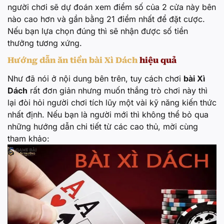
người chơi sẽ dự đoán xem điểm số của 2 cửa này bên
nào cao hơn và gần bằng 21 điểm nhất để đặt cược.
Nếu bạn lựa chọn đúng thì sẽ nhận được số tiền
thưởng tương xứng.
Hướng dẫn ăn tiền bài Xì Dách
hiệu quả
Như đã nói ở nội dung bên trên, tuy cách chơi
bài Xì
Dách
rất đơn giản nhưng muốn thắng trò chơi này thì
lại đòi hỏi người chơi tích lũy một vài kỹ năng kiến thức
nhất định. Nếu bạn là người mới thì không thể bỏ qua
những hướng dẫn chi tiết từ các cao thủ, mời cùng
tham khảo: