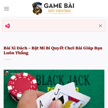
Bỏ
qua
nội
dung
Bài Xì Dách – Bật Mí Bí Quyết Chơi Bài Giúp Bạn
Luôn Thắng