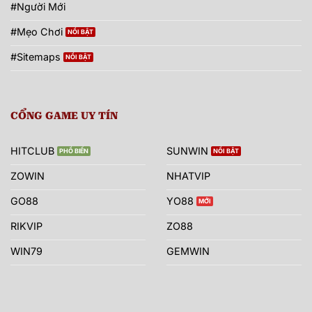
#Người Mới
#Mẹo Chơi
#Sitemaps
CỔNG GAME UY TÍN
HITCLUB
SUNWIN
ZOWIN
NHATVIP
GO88
YO88
RIKVIP
ZO88
WIN79
GEMWIN