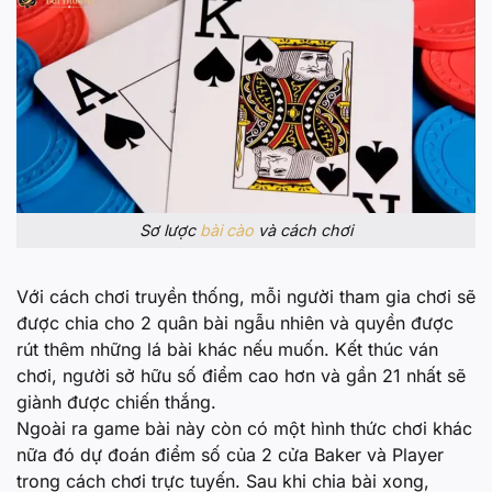
Sơ lược
bài cào
và cách chơi
Với cách chơi truyền thống, mỗi người tham gia chơi sẽ
được chia cho 2 quân bài ngẫu nhiên và quyền được
rút thêm những lá bài khác nếu muốn. Kết thúc ván
chơi, người sở hữu số điểm cao hơn và gần 21 nhất sẽ
giành được chiến thắng.
Ngoài ra game bài này còn có một hình thức chơi khác
nữa đó dự đoán điểm số của 2 cửa Baker và Player
trong cách chơi trực tuyến. Sau khi chia bài xong,