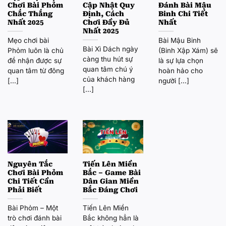
Chơi Bài Phỏm
Cập Nhật Quy
Đánh Bài Mậu
Chắc Thắng
Định, Cách
Binh Chi Tiết
Nhất 2025
Chơi Đầy Đủ
Nhất
Nhất 2025
Mẹo chơi bài
Bài Mậu Binh
Bài Xì Dách ngày
Phỏm luôn là chủ
(Binh Xập Xám) sẽ
càng thu hút sự
đề nhận được sự
là sự lựa chọn
quan tâm chú ý
quan tâm từ đông
hoàn hảo cho
của khách hàng
[...]
người [...]
[...]
Nguyên Tắc
Tiến Lên Miền
Chơi Bài Phỏm
Bắc – Game Bài
Chi Tiết Cần
Dân Gian Miền
Phải Biết
Bắc Đáng Chơi
Bài Phỏm – Một
Tiến Lên Miền
trò chơi đánh bài
Bắc không hẳn là