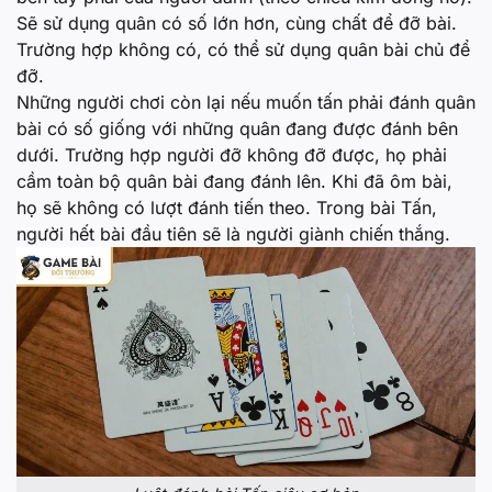
Sẽ sử dụng quân có số lớn hơn, cùng chất để đỡ bài.
Trường hợp không có, có thể sử dụng quân bài chủ để
đỡ.
Những người chơi còn lại nếu muốn tấn phải đánh quân
bài có số giống với những quân đang được đánh bên
dưới. Trường hợp người đỡ không đỡ được, họ phải
cầm toàn bộ quân bài đang đánh lên. Khi đã ôm bài,
họ sẽ không có lượt đánh tiến theo. Trong bài Tấn,
người hết bài đầu tiên sẽ là người giành chiến thắng.