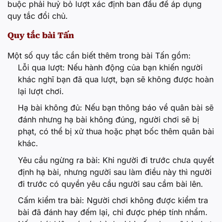
buộc phải huỷ bỏ lượt xác định ban đầu để áp dụng
quy tắc đổi chủ.
Quy tắc bài Tấn
Một số quy tắc cần biết thêm trong bài Tấn gồm:
Lỗi qua lượt: Nếu hành động của bạn khiến người
khác nghĩ bạn đã qua lượt, bạn sẽ không được hoàn
lại lượt chơi.
Hạ bài không đủ: Nếu bạn thông báo về quân bài sẽ
đánh nhưng hạ bài không đúng, người chơi sẽ bị
phạt, có thể bị xử thua hoặc phạt bốc thêm quân bài
khác.
Yêu cầu ngừng ra bài: Khi người đi trước chưa quyết
định hạ bài, nhưng người sau làm điều này thì người
đi trước có quyền yêu cầu người sau cầm bài lên.
Cấm kiểm tra bài: Người chơi không được kiểm tra
bài đã đánh hay đếm lại, chỉ được phép tính nhẩm.