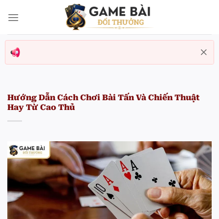
Bỏ
qua
nội
dung
Hướng Dẫn Cách Chơi Bài Tấn Và Chiến Thuật
Hay Từ Cao Thủ