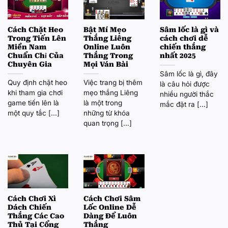
Cách Chặt Heo
Bật Mí Mẹo
Sâm lốc là gì và
Trong Tiến Lên
Thắng Liêng
cách chơi dễ
Miền Nam
Online Luôn
chiến thắng
Chuẩn Chỉ Của
Thắng Trong
nhất 2025
Chuyên Gia
Mọi Ván Bài
Sâm lốc là gì, đây
Quy định chặt heo
Việc trang bị thêm
là câu hỏi được
khi tham gia chơi
mẹo thắng Liêng
nhiều người thắc
game tiến lên là
là một trong
mắc đặt ra [...]
một quy tắc [...]
những từ khóa
quan trọng [...]
Cách Chơi Xì
Cách Chơi Sâm
Dách Chiến
Lốc Online Dễ
Thắng Các Cao
Dàng Để Luôn
Thủ Tại Cổng
Thắng