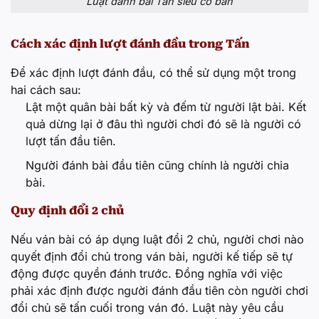
Luật đánh bài Tấn siêu cơ bản
Cách xác định lượt đánh đầu trong Tấn
Để xác định lượt đánh đầu, có thể sử dụng một trong
hai cách sau:
Lật một quân bài bất kỳ và đếm từ người lật bài. Kết
quả dừng lại ở đâu thì người chơi đó sẽ là người có
lượt tấn đầu tiên.
Người đánh bài đầu tiên cũng chính là người chia
bài.
Quy định đổi 2 chủ
Nếu ván bài có áp dụng luật đổi 2 chủ, người chơi nào
quyết định đổi chủ trong ván bài, người kế tiếp sẽ tự
động được quyền đánh trước. Đồng nghĩa với việc
phải xác định được người đánh đầu tiên còn người chơi
đổi chủ sẽ tấn cuối trong ván đó. Luật này yêu cầu