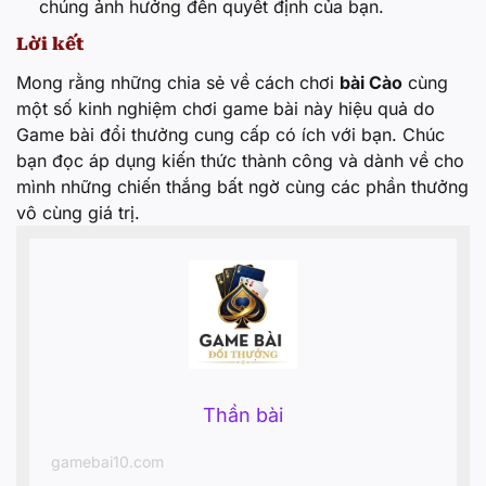
chúng ảnh hưởng đến quyết định của bạn.
Lời kết
Mong rằng những chia sẻ về cách chơi
bài Cào
cùng
một số kinh nghiệm chơi game bài này hiệu quả do
Game bài đổi thưởng cung cấp có ích với bạn. Chúc
bạn đọc áp dụng kiến thức thành công và dành về cho
mình những chiến thắng bất ngờ cùng các phần thưởng
vô cùng giá trị.
Thần bài
gamebai10.com