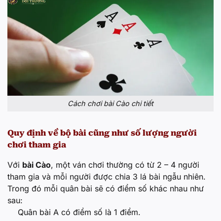
Cách chơi bài Cào chi tiết
Quy định về bộ bài cũng như số lượng người
chơi tham gia
Với
bài Cào
, một ván chơi thường có từ 2 – 4 người
tham gia và mỗi người được chia 3 lá bài ngẫu nhiên.
Trong đó mỗi quân bài sẽ có điểm số khác nhau như
sau:
Quân bài A có điểm số là 1 điểm.