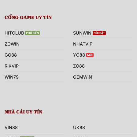
CỔNG GAME UY TÍN
HITCLUB
SUNWIN
ZOWIN
NHATVIP
GO88
YO88
RIKVIP
ZO88
WIN79
GEMWIN
NHÀ CÁI UY TÍN
VIN88
UK88