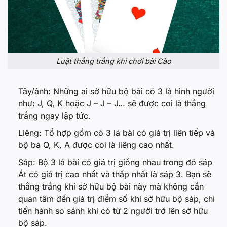
Luật thắng trắng khi chơi bài Cào
Tây/ảnh: Những ai sở hữu bộ bài có 3 lá hình người
như: J, Q, K hoặc J – J – J… sẽ được coi là thắng
trắng ngay lập tức.
Liêng: Tổ hợp gồm có 3 lá bài có giá trị liên tiếp và
bộ ba Q, K, A được coi là liêng cao nhất.
Sáp: Bộ 3 lá bài có giá trị giống nhau trong đó sáp
Át có giá trị cao nhất và thấp nhất là sáp 3. Bạn sẽ
thắng trắng khi sở hữu bộ bài này mà không cần
quan tâm đến giá trị điểm số khi sở hữu bộ sáp, chỉ
tiến hành so sánh khi có từ 2 người trở lên sở hữu
bộ sáp.