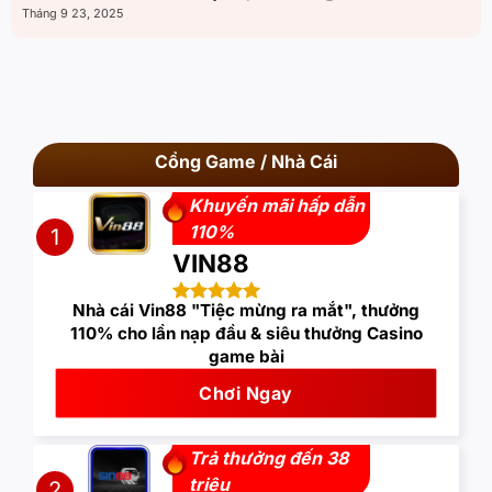
Tháng 9 23, 2025
Cổng Game / Nhà Cái
Khuyến mãi hấp dẫn
110%
1
VIN88
Nhà cái Vin88 "Tiệc mừng ra mắt", thưởng
110% cho lần nạp đầu & siêu thưởng Casino
game bài
Chơi Ngay
Trả thưởng đến 38
triệu
2