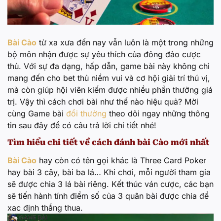
Bài Cào
từ xa xưa đến nay vẫn luôn là một trong những
bộ môn nhận được sự yêu thích của đông đảo cược
thủ. Với sự đa dạng, hấp dẫn, game bài này không chỉ
mang đến cho bet thủ niềm vui và cơ hội giải trí thú vị,
mà còn giúp hội viên kiếm được nhiều phần thưởng giá
trị. Vậy thì cách chơi bài như thế nào hiệu quả? Mời
cùng Game bài
đổi thưởng
theo dõi ngay những thông
tin sau đây để có câu trả lời chi tiết nhé!
Tìm hiểu chi tiết về cách đánh bài Cào mới nhất
Bài Cào
hay còn có tên gọi khác là Three Card Poker
hay bài 3 cây, bài ba lá… Khi chơi, mỗi người tham gia
sẽ được chia 3 lá bài riêng. Kết thúc ván cược, các bạn
sẽ tiến hành tính điểm số của 3 quân bài được chia để
xac định thắng thua.