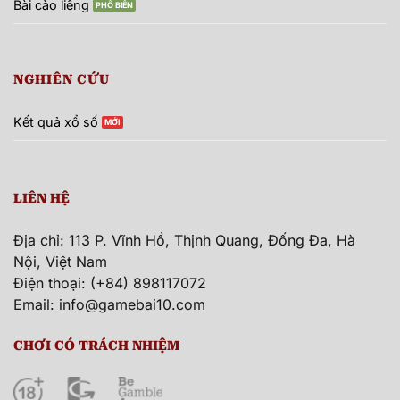
Bài cào liêng
NGHIÊN CỨU
Kết quả xổ số
LIÊN HỆ
Địa chỉ: 113 P. Vĩnh Hồ, Thịnh Quang, Đống Đa, Hà
Nội, Việt Nam
Điện thoại: (+84) 898117072
Email:
info@gamebai10.com
CHƠI CÓ TRÁCH NHIỆM