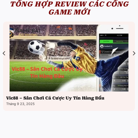
TỔNG HỢP REVIEW CÁC CỔNG
GAME MỚI
Vic88 – Sân Chơi Cá Cược Uy Tín Hàng Đầu
Tháng 9 23, 2025