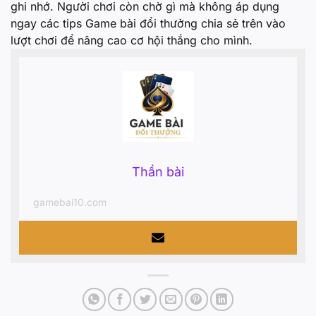
ghi nhớ. Người chơi còn chờ gì mà không áp dụng
ngay các tips Game bài đổi thưởng chia sẻ trên vào
lượt chơi để nâng cao cơ hội thắng cho mình.
Thần bài
gamebai10.com