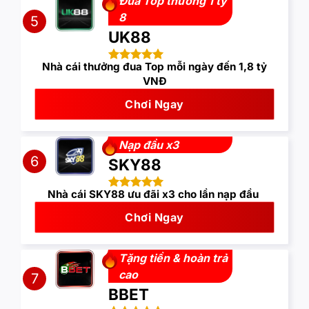
Đua Top thưởng 1 tỷ
8
5
UK88
Nhà cái thưởng đua Top mỗi ngày đến 1,8 tỷ
VNĐ
Chơi Ngay
Nạp đầu x3
6
SKY88
Nhà cái SKY88 ưu đãi x3 cho lần nạp đầu
Chơi Ngay
Tặng tiền & hoàn trả
cao
7
BBET