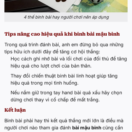
4 thế binh bài hay người chơi nên áp dụng
Tips nâng cao hiệu quả khi binh bài mậu binh
Trong quá trình đánh bài, anh em đừng bỏ qua những
tips hữu ích dưới đây để tăng cơ hội thắng:
Học cách ghi nhớ bài và lối chơi của đối thủ để tăng
hiệu quả cho lượt chơi của bản thân.
Thay đổi chiến thuật binh bài linh hoạt giúp tăng
hiệu quả trong mọi tình huống.
Nếu nắm giữ trong tay hand bài quá xấu hãy chọn
dừng chơi thay vì cố chấp để mất trắng.
Kết luận
Binh bài phải hay thì kết quả thắng mới lớn là điều mà
người chơi nào tham gia đánh
bài mậu binh
cũng cần