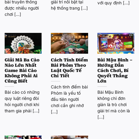
bài truyền thống
giải trí nổi bật tại
với quy định [...]
được nhiều người
hệ thống trang [...]
chơi [...]
Giải Mã Ba Cào
Cách Tính Điểm
Bài Mậu Binh –
Nào Lớn Nhất
Bài Phỏm Theo
Hướng Dẫn
Game Bài Cào
Luật Quốc Tế
Cách Chơi, Bí
Không Phải Ai
Chi Tiết
Quyết Thắng
Cũng Biết
Lớn
Cách tính điểm bài
Bài cào có những
Bài Mậu Binh
Phỏm là yếu tố
quy luật riêng đòi
không chỉ đơn
đầu tiên người
hỏi người chơi khi
giản là trò chơi
chơi cần ghi nhớ
tham gia phải [...]
giải trí mà còn là
[...]
[...]