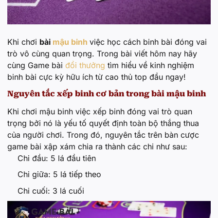
Khi chơi
bài
mậu binh
việc học cách binh bài đóng vai
trò vô cùng quan trọng. Trong bài viết hôm nay hãy
cùng Game bài
đổi thưởng
tìm hiểu về kinh nghiệm
binh bài cực kỳ hữu ích từ cao thủ top đầu ngay!
Nguyên tắc xếp binh cơ bản trong bài mậu binh
Khi chơi mậu binh việc xếp binh đóng vai trò quan
trọng bởi nó là yếu tố quyết định toàn bộ thắng thua
của người chơi. Trong đó, nguyên tắc trên bàn cược
game bài xập xám chia ra thành các chi như sau:
Chi đầu: 5 lá đầu tiên
Chi giữa: 5 lá tiếp theo
Chi cuối: 3 lá cuối