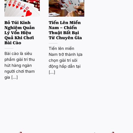
Bỏ Túi Kinh
Tiến Lên Miền
Nghiệm Quản
Nam – Chiến
Lý Vốn Hiệu
Thuật Bất Bại
Quả Khi Chơi
Từ Chuyên Gia
Bài Cào
Tiến lên miền
Bài cào là siêu
Nam trở thành lựa
phẩm giải trí thu
chọn giải trí sôi
hút hàng ngàn
động hấp dẫn tại
người chơi tham
[...]
gia [...]