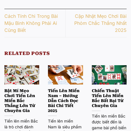
Cách Tính Chi Trong Bài
Cập Nhật Mẹo Chơi Bài
Mậu Binh Không Phải Ai
Phỏm Chắc Thắng Nhất
Cũng Biết
2025
RELATED POSTS
Bật Mí Mẹo
Tiến Lên Miền
Chiến Thuật
Chơi Tiến Lên
Nam – Hướng
Tiến Lên Miền
Miền Bắc
Dẫn Cách Đọc
Bắc Bất Bại Từ
Thắng Lớn Từ
Bài Chi Tiết
Chuyên Gia
Chuyên Gia
2025
Tiến lên miền Bắc
Tiến lên miền Bắc
Tiến lên miền
được biết đến là
là trò chơi đánh
Nam là siêu phẩm
game bài phổ biến