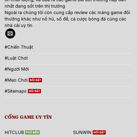
nhất đang sốt trên thị trường
Ngoài ra chúng tôi còn cung cấp review các mảng game đổi
thưởng khác như nổ hũ, số đề, cá cược bóng đá cùng các
nhà cái uy tín
#Chiến Thuật
#Luật Chơi
#Người Mới
#Mẹo Chơi
#Sitemaps
CỔNG GAME UY TÍN
HITCLUB
SUNWIN