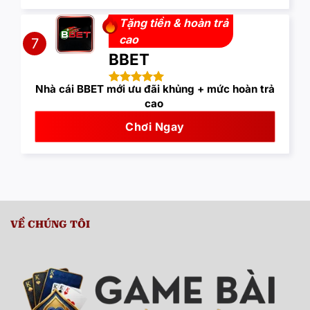
Tặng tiền & hoàn trả
cao
7
BBET
Nhà cái BBET mới ưu đãi khủng + mức hoàn trả
cao
Chơi Ngay
VỀ CHÚNG TÔI