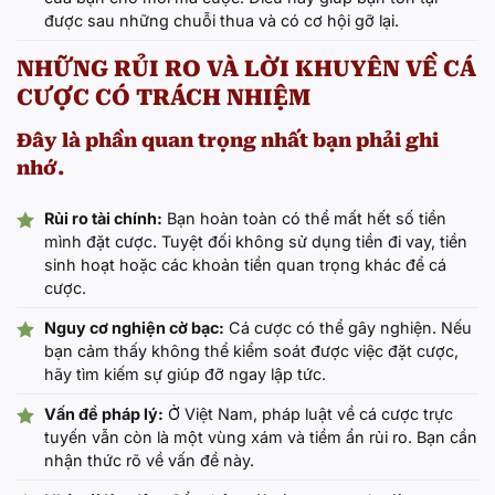
được sau những chuỗi thua và có cơ hội gỡ lại.
NHỮNG RỦI RO VÀ LỜI KHUYÊN VỀ CÁ
CƯỢC CÓ TRÁCH NHIỆM
Đây là phần quan trọng nhất bạn phải ghi
nhớ.
Rủi ro tài chính:
Bạn hoàn toàn có thể mất hết số tiền
mình đặt cược. Tuyệt đối không sử dụng tiền đi vay, tiền
sinh hoạt hoặc các khoản tiền quan trọng khác để cá
cược.
Nguy cơ nghiện cờ bạc:
Cá cược có thể gây nghiện. Nếu
bạn cảm thấy không thể kiểm soát được việc đặt cược,
hãy tìm kiếm sự giúp đỡ ngay lập tức.
Vấn đề pháp lý:
Ở Việt Nam, pháp luật về cá cược trực
tuyến vẫn còn là một vùng xám và tiềm ẩn rủi ro. Bạn cần
nhận thức rõ về vấn đề này.