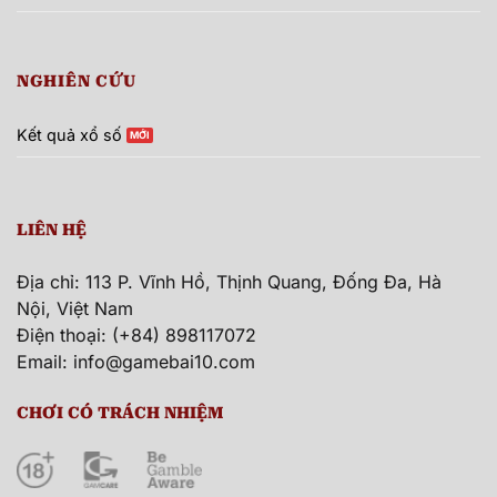
NGHIÊN CỨU
Kết quả xổ số
LIÊN HỆ
Địa chỉ: 113 P. Vĩnh Hồ, Thịnh Quang, Đống Đa, Hà
Nội, Việt Nam
Điện thoại: (+84) 898117072
Email:
info@gamebai10.com
CHƠI CÓ TRÁCH NHIỆM