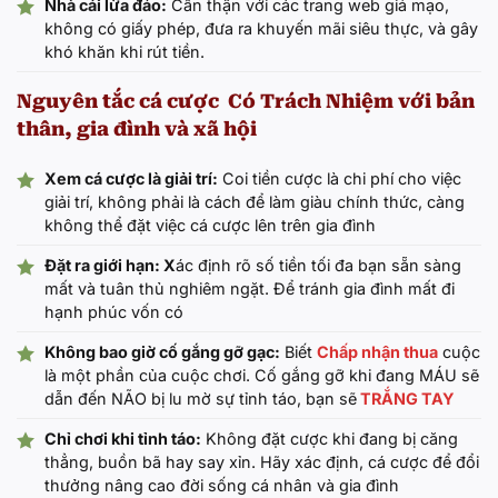
Nhà cái lừa đảo:
Cẩn thận với các trang web giả mạo,
không có giấy phép, đưa ra khuyến mãi siêu thực, và gây
khó khăn khi rút tiền.
Nguyên tắc cá cược Có Trách Nhiệm với bản
thân, gia đình và xã hội
Xem cá cược là giải trí:
Coi tiền cược là chi phí cho việc
giải trí, không phải là cách để làm giàu chính thức, càng
không thể đặt việc cá cược lên trên gia đình
Đặt ra giới hạn: X
ác định rõ số tiền tối đa bạn sẵn sàng
mất và tuân thủ nghiêm ngặt. Để tránh gia đình mất đi
hạnh phúc vốn có
Không bao giờ cố gắng gỡ gạc:
Biết
Chấp nhận thua
cuộc
là một phần của cuộc chơi. Cố gắng gỡ khi đang MÁU sẽ
dẫn đến NÃO bị lu mờ sự tỉnh táo, bạn sẽ
TRẮNG TAY
Chỉ chơi khi tỉnh táo:
Không đặt cược khi đang bị căng
thẳng, buồn bã hay say xỉn. Hãy xác định, cá cược để đổi
thưởng nâng cao đời sống cá nhân và gia đình