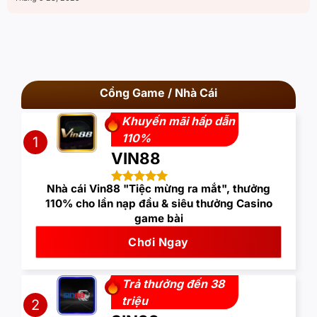
Cổng Game / Nhà Cái
Khuyến mãi hấp dẫn
110%
1
VIN88
Nhà cái Vin88 "Tiệc mừng ra mắt", thưởng
110% cho lần nạp đầu & siêu thưởng Casino
game bài
Chơi Ngay
Trả thưởng đến 38
triệu
2