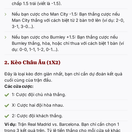
chấp 1.5 trái (viết là -1.5).
Nếu bạn cược cho Man City -1.5: Bạn thắng cược nếu
Man City thắng với cách biệt từ 2 bàn trở lên (ví dụ: 2-0,
3-1, 3-0…).
Nếu bạn cược cho Burnley +1.5: Bạn thắng cược nếu
Burnley thắng, hòa, hoặc chỉ thua với cách biệt 1 bàn (ví
dụ: 0-0, 1-1, 1-2, 0-1…).
2. Kèo Châu Âu (1X2)
Đây là loại kèo đơn giản nhất, bạn chỉ cần dự đoán kết quả
cuối cùng của trận đấu.
Các cửa cược:
1: Cược đội chủ nhà thắng.
X: Cược hai đội hòa nhau.
2: Cược đội khách thắng.
Ví dụ:
Trận Real Madrid vs. Barcelona. Bạn chỉ cần chọn 1
trong 3 kết quả trên. Tỷ lệ tiền thắng cho mỗi cửa sẽ khác