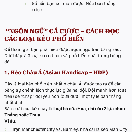
Số tiền bạn sẽ nhận được: Nếu bạn thắng
cược.
“NGÔN NGỮ” CÁ CƯỢC – CÁCH ĐỌC
CÁC LOẠI KÈO PHỔ BIẾN
Để tham gia, bạn phải hiểu được ngôn ngữ trên bảng kèo.
Dưới đây là 3 loại kèo cơ bản và phổ biến nhất trong bóng
đá.
1. Kèo Châu Á (Asian Handicap – HDP)
Đây là loại kèo phổ biến nhất ở châu Á, được tạo ra để cân
bằng sự chênh lệch thực lực giữa hai đội. Đội mạnh hơn (cửa
trên) sẽ “chấp” đội yếu hơn (cửa dưới) một tỷ lệ bàn thắng
nhất định.
Bản chất của kèo này là
Loại bỏ cửa Hòa, chỉ còn 2 lựa chọn
Thắng hoặc Thua.
Ví dụ:
Trận Manchester City vs. Burnley, nhà cái ra kèo Man City