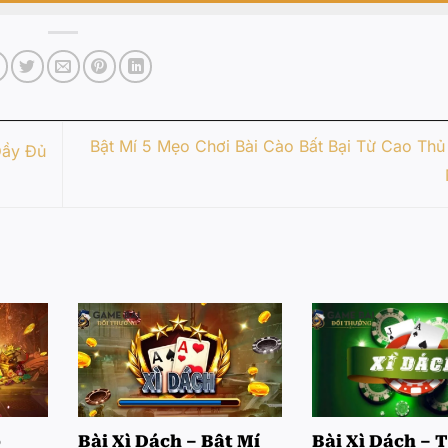
Bật Mí 5 Mẹo Chơi Bài Cào Bất Bại Từ Cao Thủ
Đầy Đủ
p
Bài Xì Dách – Bật Mí
Bài Xì Dách – 