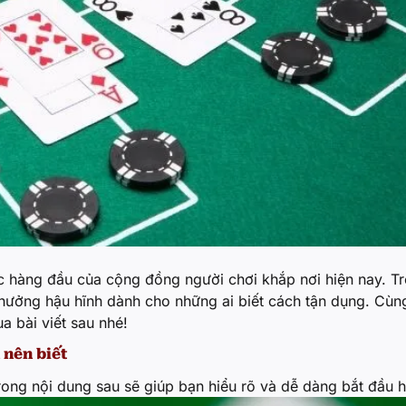
ược hàng đầu của cộng đồng người chơi khắp nơi hiện nay. Tr
thưởng hậu hĩnh dành cho những ai biết cách tận dụng. Cù
a bài viết sau nhé!
 nên biết
rong nội dung sau sẽ giúp bạn hiểu rõ và dễ dàng bắt đầu 