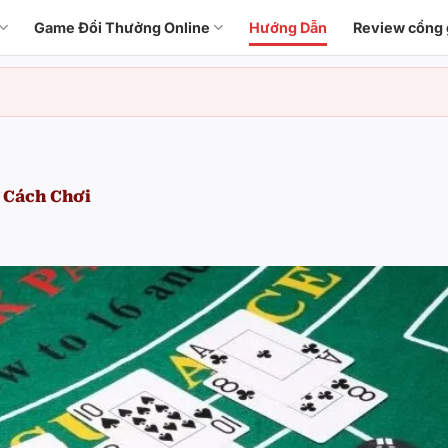
Game Đổi Thưởng Online
Hướng Dẫn
Review cổng
 Cách Chơi