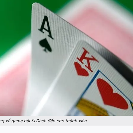
ng về game bài Xì Dách đến cho thành viên