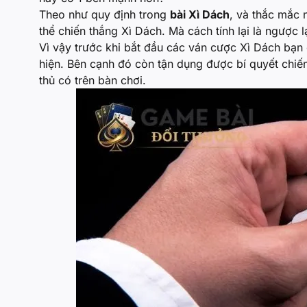
Theo như quy định trong
bài Xì Dách
, và thắc mắc 
thể chiến thắng Xì Dách. Mà cách tính lại là ngược l
Vì vậy trước khi bắt đầu các ván cược Xì Dách bạn c
hiện. Bên cạnh đó còn tận dụng được bí quyết chiế
thủ có trên bàn chơi.