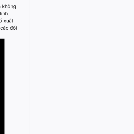
nh không
linh.
ố xuất
 các đối