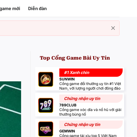
 game mới
Diễn đàn
Top Cổng Game Bài Uy Tín
#1 Xanh chín
SUNWIN
Cổng game đổi thưởng uy tín #1 Việt
Nam, với lượng người chơi đông đảo
Chứng nhận uy tín
789CLUB
Cổng game xóc dĩa và nổ hũ với giải
thưởng bùng nổ
Chứng nhận uy tín
GEMWIN
Cổng game tài xỉu top 5 Việt Nam