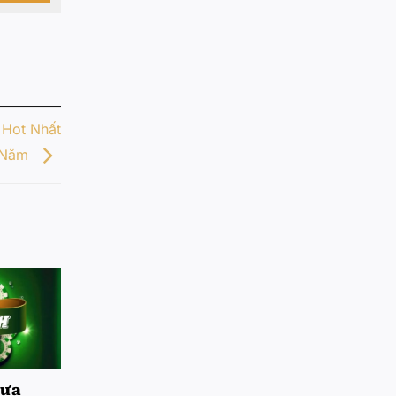
 Hot Nhất
Năm
Tựa