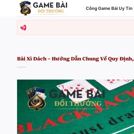
Bỏ
Cổng Game Bài Uy Tín
qua
nội
dung
Bài Xì Dách – Hướng Dẫn Chung Về Quy Định,