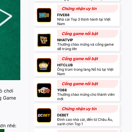
Chứng nhận uy tín
FIVE88
Nhà cái Top 3 thịnh hành tại Việt
Nam
Cổng game nổi bật
NHATVIP
Thưởng chào mừng và cổng game
dễ trúng lớn
Cổng game nổi bật
HITCLUB
Ông trùm trong làng Nổ hũ tại Việt
Nam
Cổng game nổi bật
YO88
ò chơi
Thưởng chào mừng cho thành viên
ng Game
mới
Chứng nhận uy tín
DEBET
Đỉnh cao nhà cái, đến từ Châu Âu,
xanh chín Top 1
hơn nhé: