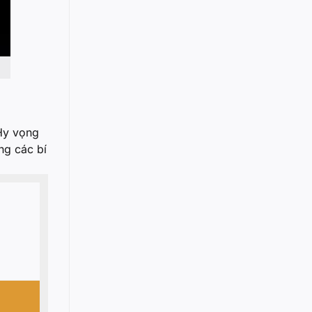
 Hy vọng
ng các bí