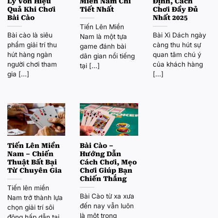
Lý Vốn Hiệu
Miền Nam Chi
Định, Cách
Quả Khi Chơi
Tiết Nhất
Chơi Đầy Đủ
Bài Cào
Nhất 2025
Tiến Lên Miền
Bài cào là siêu
Bài Xì Dách ngày
Nam là một tựa
phẩm giải trí thu
càng thu hút sự
game đánh bài
hút hàng ngàn
quan tâm chú ý
dân gian nổi tiếng
người chơi tham
của khách hàng
tại [...]
gia [...]
[...]
Tiến Lên Miền
Bài Cào –
Nam – Chiến
Hướng Dẫn
Thuật Bất Bại
Cách Chơi, Mẹo
Từ Chuyên Gia
Chơi Giúp Bạn
Chiến Thắng
Tiến lên miền
Bài Cào từ xa xưa
Nam trở thành lựa
đến nay vẫn luôn
chọn giải trí sôi
là một trong
động hấp dẫn tại