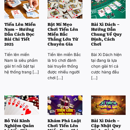
Tiến Lên Miền
Bật Mí Mẹo
Bài Xì Dách –
Nam – Hướng
Chơi Tiến Lên
Hướng Dẫn
Dẫn Cách Đọc
Miền Bắc
Chung Về Quy
Bài Chi Tiết
Thắng Lớn Từ
Định, Cách
2025
Chuyên Gia
Chơi
Tiến lên miền
Tiến lên miền Bắc
Bài Xì Dách hiện
Nam là siêu phẩm
là trò chơi đánh
tại đang là lựa
giải trí nổi bật tại
bài truyền thống
chọn giải trí cá
hệ thống trang [...]
được nhiều người
cược hàng đầu
chơi [...]
[...]
Bỏ Túi Kinh
Khám Phá Luật
Bài Xì Dách –
Nghiệm Quản
Chơi Tiến Lên
Cập Nhật Quy