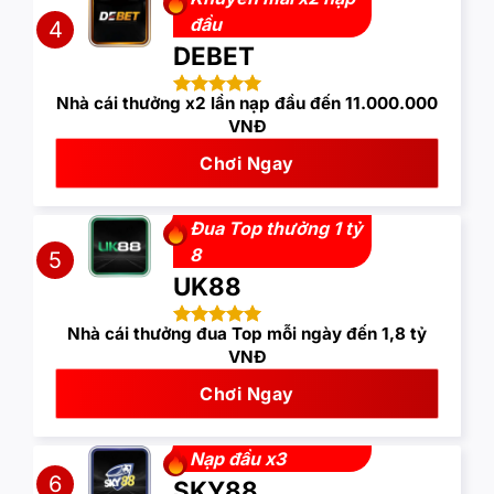
đầu
4
DEBET
Nhà cái thưởng x2 lần nạp đầu đến 11.000.000
VNĐ
Chơi Ngay
Đua Top thưởng 1 tỷ
8
5
UK88
Nhà cái thưởng đua Top mỗi ngày đến 1,8 tỷ
VNĐ
Chơi Ngay
Nạp đầu x3
6
SKY88