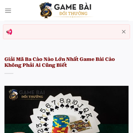
Bỏ
qua
nội
dung
Giải Mã Ba Cào Nào Lớn Nhất Game Bài Cào
Không Phải Ai Cũng Biết