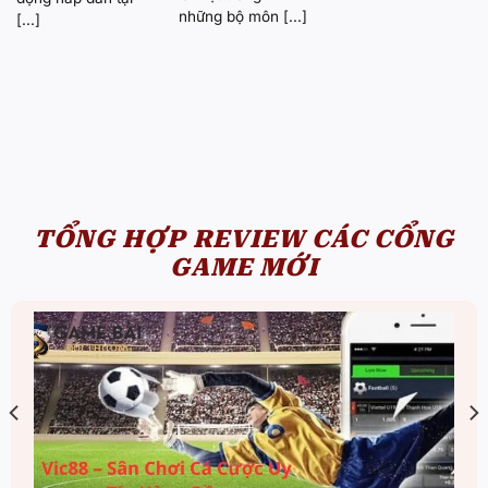
những bộ môn [...]
[...]
TỔNG HỢP REVIEW CÁC CỔNG
GAME MỚI